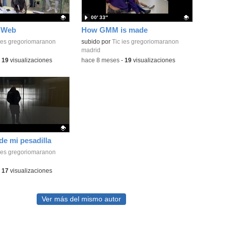
00′ 33″
s Web
How GMM is made
ativo.
 ies gregoriomaranon
Contenido educativo.
subido por
Tic ies gregoriomaranon
madrid
-
19
visualizaciones
-
hace 8 meses
-
19
visualizaciones
de mi pesadilla
ativo.
 ies gregoriomaranon
-
17
visualizaciones
Ver más del mismo autor