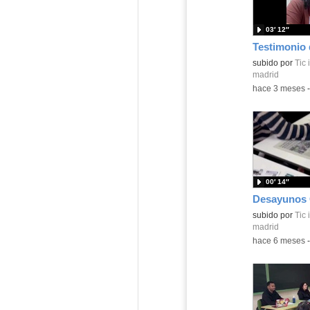
03′ 12″
Contenido educ
subido por
Tic
madrid
-
hace 3 meses
00′ 14″
Desayunos
Contenido educ
subido por
Tic
madrid
-
hace 6 meses