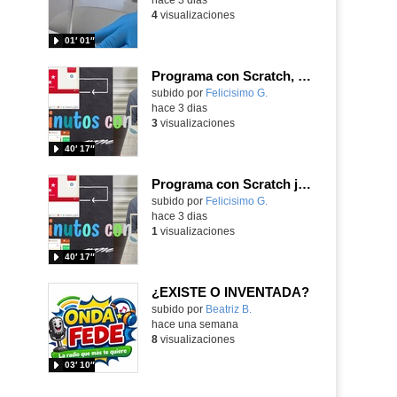
4
visualizaciones
01′ 01″
Programa con Scratch, 8 diferentes juegos para vivir la emoción de los partidos de España en el mundial 2026
Contenido educativo.
subido por
Felicisimo G.
-
hace 3 dias
3
visualizaciones
40′ 17″
Programa con Scratch juegos con los partidos del mundial 2026 ganados por España
Contenido educativo.
subido por
Felicisimo G.
-
hace 3 dias
1
visualizaciones
40′ 17″
¿EXISTE O INVENTADA?
Contenido educativo.
subido por
Beatriz B.
-
hace una semana
8
visualizaciones
03′ 10″