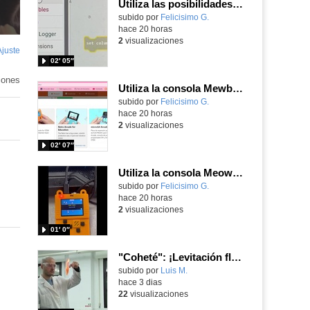
Utiliza las posibilidades de tu microbit programando com MakeCode para medir temperatura y nivel de luz con Datalogger
Contenido educativo.
subido por
Felicisimo G.
-
hace 20 horas
2
visualizaciones
Ajuste
de
02′ 05″
pantalla
iones
Utiliza la consola Mewbit de Kittenbot para llevar tus juegos arcade de MakeCode a tu mano
Contenido educativo.
subido por
Felicisimo G.
-
hace 20 horas
2
visualizaciones
02′ 07″
Utiliza la consola Meowbit de KIttenbot para jugar con tus programas MakeCode Arcade
Contenido educativo.
subido por
Felicisimo G.
-
hace 20 horas
2
visualizaciones
01′ 0″
"Coheté": ¡Levitación flamígera!
Contenido educativo.
subido por
Luis M.
-
hace 3 dias
22
visualizaciones