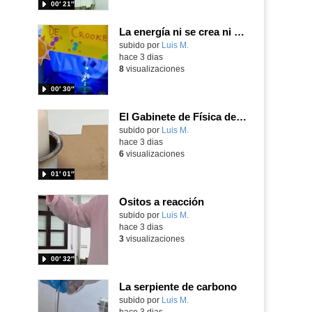
00′ 21″
La energía ni se crea ni se destruye... ¡se experimenta! El Tierno en la Feria Madrid es Ciencia 2026
Contenido educativo.
subido por
Luis M.
-
hace 3 dias
8
visualizaciones
00′ 30″
El Gabinete de Física del IES Enrique Tierno Galván de Parla (Curso 25-26)
Contenido educativo.
subido por
Luis M.
-
hace 3 dias
6
visualizaciones
01′ 01″
Ositos a reacción
Contenido educativo.
subido por
Luis M.
-
hace 3 dias
3
visualizaciones
00′ 32″
La serpiente de carbono
Contenido educativo.
subido por
Luis M.
-
hace 3 dias