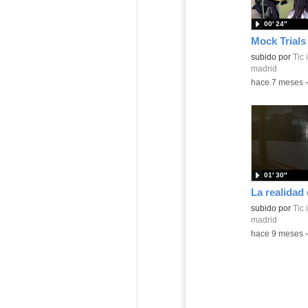
00′ 24″
Mock Trial
Contenido educ
subido por
Tic
madrid
-
hace 7 meses
01′ 30″
La realidad 
Contenido educ
subido por
Tic
madrid
-
hace 9 meses