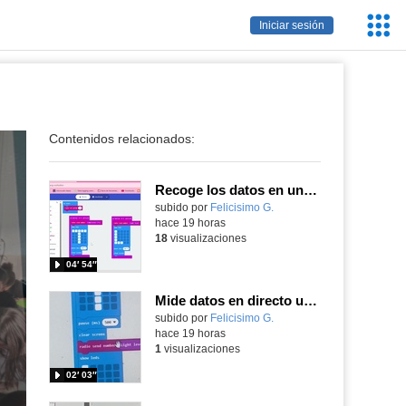
Servic
Iniciar sesión
Educa
Contenidos relacionados:
Recoge los datos en una gráfica programando tu placa microbit con MakeCode y conoce la Tª y nivel de luz en este eclipse
Contenido educativo.
subido por
Felicisimo G.
-
hace 19 horas
18
visualizaciones
04′ 54″
Mide datos en directo usando tu placa microbit y programando con MakeCode dos placas conectadas por radio
Contenido educativo.
subido por
Felicisimo G.
-
hace 19 horas
1
visualizaciones
02′ 03″