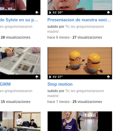
01′ 20″
Testimonio de Sylvie en su periodo de observación en el ÍES Gregorio Marañón.
Presentacion de nuestra socia Mme Contant ( Reims- Francia) en Proyecto eTwinning : Gregorio Maratón Internacional.
ativo.
 ies gregoriomaranon
Contenido educativo.
subido por
Tic ies gregoriomaranon
madrid
-
28
visualizaciones
-
hace 6 meses
-
27
visualizaciones
01′ 37″
 GMM
Stop motion
ativo.
 ies gregoriomaranon
Contenido educativo.
subido por
Tic ies gregoriomaranon
madrid
-
15
visualizaciones
-
hace 7 meses
-
25
visualizaciones