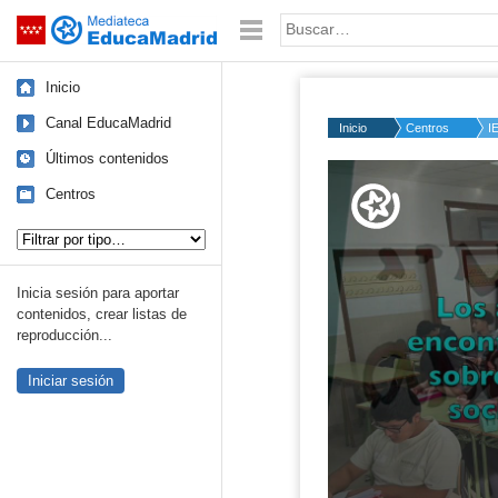
Mediateca de EducaMadrid
Saltar navegación
Palabra o frase:
Inicio
Canal EducaMadrid
Inicio
Centros
I
Últimos contenidos
Volume
50%
Centros
Tipo de contenido:
Inicia sesión para aportar
contenidos, crear listas de
reproducción...
Iniciar sesión