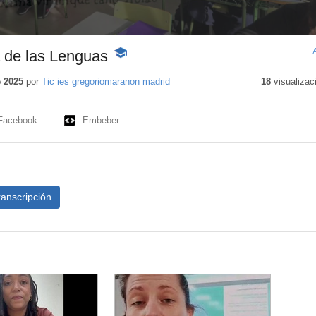
a de las Lenguas
-
Contenido
educativo
e 2025
por
Tic ies gregoriomaranon madrid
18
visualizac
Facebook
Embeber
ranscripción