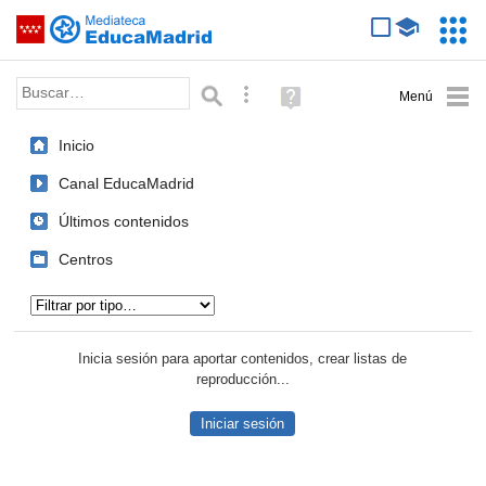
Mediateca de EducaMadrid
Saltar navegación
Servic
Educa
Palabra o frase:
Búsqueda avanzada
Ayuda
(en
ventana
Inicio
nueva)
Canal EducaMadrid
Últimos contenidos
Centros
Tipo de contenido:
Inicia sesión para aportar contenidos, crear listas de
reproducción...
Iniciar sesión