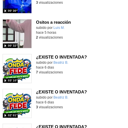
3
visualizaciones
00′ 30″
Ositos a reacción
Contenido educativo.
subido por
Luis M.
-
hace 5 horas
2
visualizaciones
00′ 32″
¿EXISTE O INVENTADA?
Contenido educativo.
subido por
Beatriz B.
-
hace 6 dias
7
visualizaciones
03′ 10″
¿EXISTE O INVENTADA?
Contenido educativo.
subido por
Beatriz B.
-
hace 6 dias
3
visualizaciones
02′ 01″
¿EXISTE O INVENTADA?