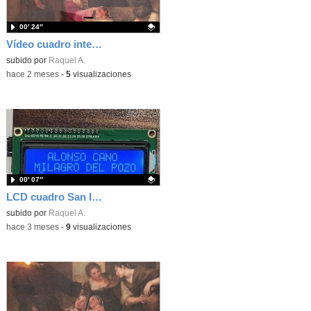
00′ 24″
Vídeo cuadro interactivo San Isidro
Contenido educativo.
subido por
Raquel A.
-
hace 2 meses
-
5
visualizaciones
00′ 07″
LCD cuadro San Isidro, Arduino
Contenido educativo.
subido por
Raquel A.
-
hace 3 meses
-
9
visualizaciones