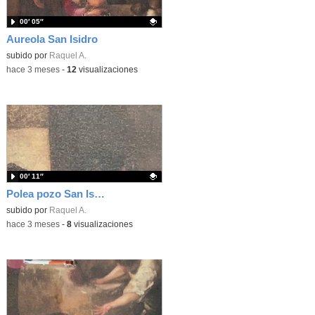
00′ 05″
Aureola San Isidro
Contenido educativo.
subido por
Raquel A.
-
hace 3 meses
-
12
visualizaciones
00′ 11″
Polea pozo San Isidro
Contenido educativo.
subido por
Raquel A.
-
hace 3 meses
-
8
visualizaciones