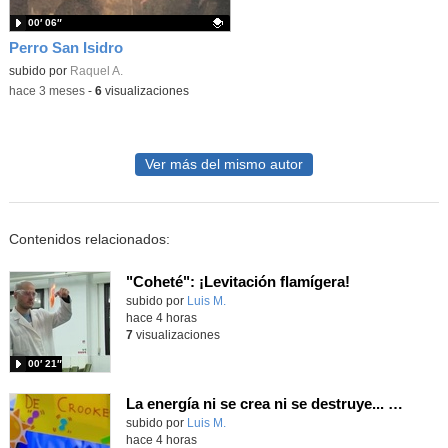
00′ 06″
Perro San Isidro
Contenido educativo.
subido por
Raquel A.
-
hace 3 meses
-
6
visualizaciones
Ver más del mismo autor
Contenidos relacionados:
"Coheté": ¡Levitación flamígera!
Contenido educativo.
subido por
Luis M.
-
hace 4 horas
7
visualizaciones
00′ 21″
La energía ni se crea ni se destruye... ¡se experimenta! El Tierno en la Feria Madrid es Ciencia 2026
Contenido educativo.
subido por
Luis M.
-
hace 4 horas