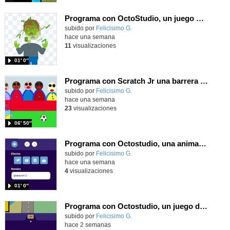
Programa con OctoStudio, un juego homenajeando al House of the dead con Zombies
Contenido educativo.
subido por
Felicisimo G.
-
hace una semana
11
visualizaciones
01′ 0″
Programa con Scratch Jr una barrera que se desplaza para dar sensación de movimiento
Contenido educativo.
subido por
Felicisimo G.
-
hace una semana
23
visualizaciones
06′ 50″
Programa con Octostudio, una animación utilizando la cámara para una foto y audio y texto para comunicar.
Contenido educativo.
subido por
Felicisimo G.
-
hace una semana
4
visualizaciones
01′ 0″
Programa con Octostudio, un juego de Educación Víal cruzando un paso de cebra.
Contenido educativo.
subido por
Felicisimo G.
-
hace 2 semanas