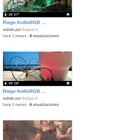
00′ 27″
Riego AnilloRGB LCD Bomba con Arduino
Contenido educativo.
subido por
Raquel A.
-
hace 2 meses
-
8
visualizaciones
00′ 18″
Riego AnilloRGB con Arduino
Contenido educativo.
subido por
Raquel A.
-
hace 2 meses
-
6
visualizaciones