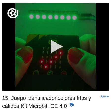
Ajuste
d
15. Juego identificador colores fríos y
p
cálidos Kit Microbit, CE 4.0
-
Contenido