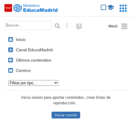
Mediateca de EducaMadrid
Saltar navegación
Servic
Educa
Palabra o frase:
Búsqueda avanzada
Ayuda
(en
ventana
Inicio
nueva)
Canal EducaMadrid
Últimos contenidos
Centros
Tipo de contenido:
Inicia sesión para aportar contenidos, crear listas de
reproducción...
Iniciar sesión