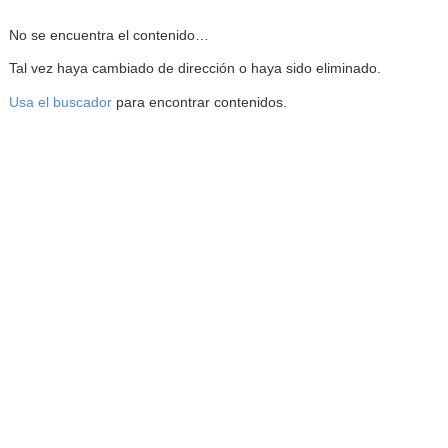
Reproductor de la Mediateca
No se encuentra el contenido…
Tal vez haya cambiado de dirección o haya sido eliminado.
Usa el buscador
para encontrar contenidos.