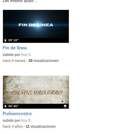
Del mismo autor…
05′ 10″
Fin de línea
subido por
Ana S.
-
hace 6 meses
-
30
visualizaciones
06′ 46″
Puñoenrostro
Contenido educativo.
subido por
Ana S.
-
hace 3 años
-
11
visualizaciones