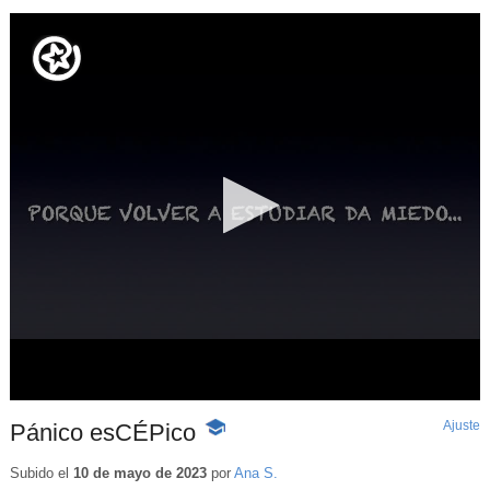
Ajuste
d
Pánico esCÉPico
-
p
Contenido
educativo
Subido el
10 de mayo de 2023
por
Ana S.