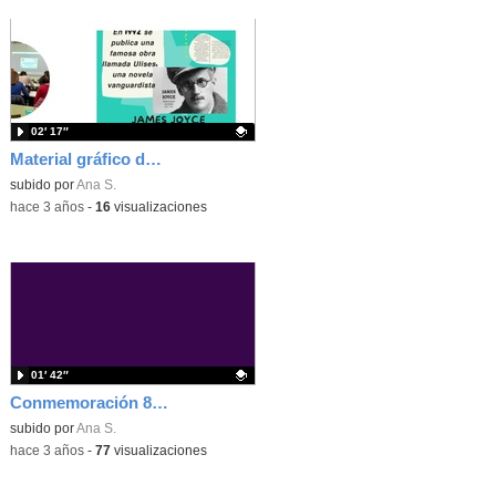
02′ 17″
Material gráfico del proyecto El Bibliorreto: más libros, más libres
Contenido educativo.
subido por
Ana S.
-
hace 3 años
-
16
visualizaciones
01′ 42″
Conmemoración 8 marzo 2023
- Contenido educativo
Contenido educativo.
subido por
Ana S.
-
hace 3 años
-
77
visualizaciones