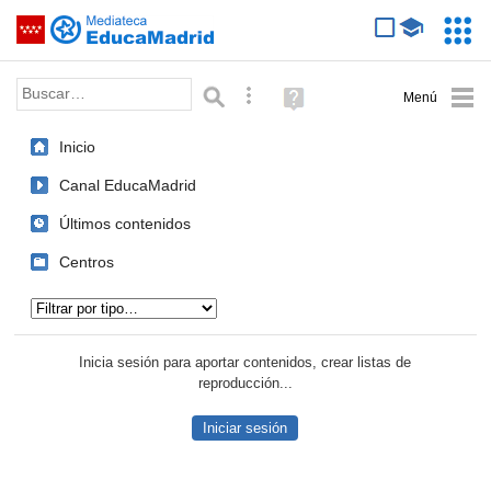
Mediateca de EducaMadrid
Saltar navegación
Servic
Educa
Palabra o frase:
Búsqueda avanzada
Ayuda
(en
ventana
Inicio
nueva)
Canal EducaMadrid
Últimos contenidos
Centros
Tipo de contenido:
Inicia sesión para aportar contenidos, crear listas de
reproducción...
Iniciar sesión