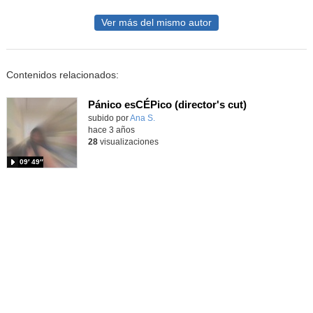
Ver más del mismo autor
Contenidos relacionados:
Pánico esCÉPico (director's cut)
Contenido educativo.
subido por
Ana S.
-
hace 3 años
28
visualizaciones
09′ 49″