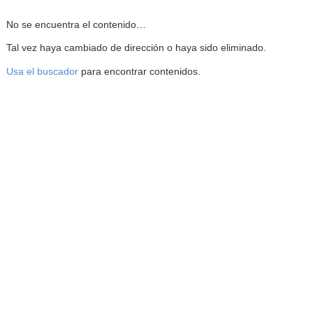
Reproductor de la Mediateca
No se encuentra el contenido…
Tal vez haya cambiado de dirección o haya sido eliminado.
Usa el buscador
para encontrar contenidos.