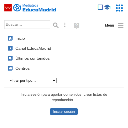
Mediateca de EducaMadrid
Saltar navegación
Servic
Educa
Palabra o frase:
Búsqueda avanzada
Ayuda
(en
ventana
Inicio
nueva)
Canal EducaMadrid
Últimos contenidos
Centros
Tipo de contenido:
Inicia sesión para aportar contenidos, crear listas de
reproducción...
Iniciar sesión