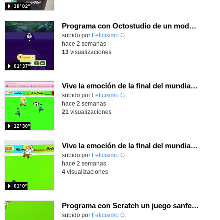
38′ 02″
Programa con Octostudio de un modo sencillo, offline y gratuito
Contenido educativo.
subido por
Felicisimo G.
-
hace 2 semanas
13
visualizaciones
01′ 37″
Vive la emoción de la final del mundial programando con Scratch, un juego de toques y esquivar contrarios
Contenido educativo.
subido por
Felicisimo G.
-
hace 2 semanas
21
visualizaciones
12′ 30″
Vive la emoción de la final del mundial 2026, programando con Scratch un juego de toques.
Contenido educativo.
subido por
Felicisimo G.
-
hace 2 semanas
4
visualizaciones
01′ 0″
Programa con Scratch un juego sanferminero con Mikel Merino evitando toros y dando toques al balón.
Contenido educativo.
subido por
Felicisimo G.
-