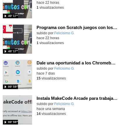
hace 22 horas
1
visualizaciones
40′ 17″
Programa con Scratch juegos con los partidos del mundial 2026 ganados por España
Contenido educativo.
subido por
Felicisimo G.
-
hace 22 horas
1
visualizaciones
40′ 17″
Dale una oportunidad a los Chromebooks y utiliza un proyector para realizar talleres si no tienes pantallas táctiles
Contenido educativo.
subido por
Felicisimo G.
-
hace 7 dias
15
visualizaciones
00′ 59″
Instala MakeCode Arcade para trabajar offline en tu tablet, ordenador, Chromebook
Contenido educativo.
subido por
Felicisimo G.
-
hace una semana
14
visualizaciones
00′ 59″