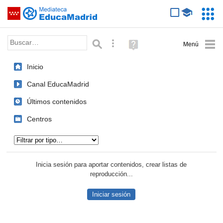
Mediateca de EducaMadrid
Saltar navegación
Servic
Educa
Palabra o frase:
Búsqueda avanzada
Ayuda
(en
ventana
Inicio
nueva)
Canal EducaMadrid
Últimos contenidos
Centros
Tipo de contenido:
Inicia sesión para aportar contenidos, crear listas de
reproducción...
Iniciar sesión