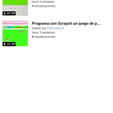
hace 3 semanas
4
visualizaciones
00′ 58″
Programa con Scraych un juego de persecuciones sanfermineras y añade dificultad conduciendo un balón.
Contenido educativo.
subido por
Felicisimo G.
-
hace 3 semanas
4
visualizaciones
12′ 49″