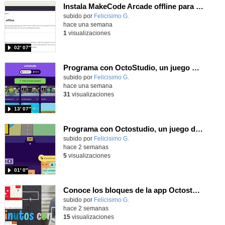
Instala MakeCode Arcade offline para programar grandes juegos sin necesidad de Internet
Contenido educativo.
subido por
Felicisimo G.
-
hace una semana
1
visualizaciones
02′ 07″
Programa con OctoStudio, un juego de disparos contra Zombies con un cargador basado en el House of the dead
Contenido educativo.
subido por
Felicisimo G.
-
hace una semana
31
visualizaciones
13′ 07″
Programa con Octostudio, un juego de Educación Víal cruzando un paso de cebra.
Contenido educativo.
subido por
Felicisimo G.
-
hace 2 semanas
5
visualizaciones
01′ 0″
Conoce los bloques de la app Octostudio, gratuito, offline y para tu tablet y móvil - Contenido educativo
Contenido educativo.
subido por
Felicisimo G.
-
hace 2 semanas
15
visualizaciones