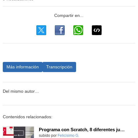
Más información
Transcripción
Del mismo autor…
Contenidos relacionados:
Programa con Scratch, 8 diferentes juegos para vivir la emoción de los partidos de España en el mundial 2026
Contenido educativo.
subido por
Felicisimo G.
-