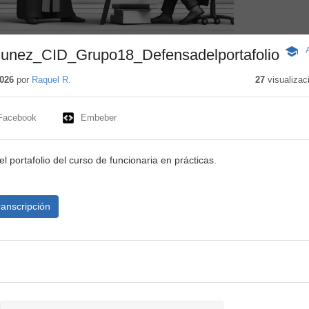
nez_CID_Grupo18_Defensadelportafolio
-
Conte
educa
026
por
Raquel R.
27
visualizac
Facebook
Embeber
l portafolio del curso de funcionaria en prácticas.
ranscripción