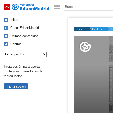
Mediateca de EducaMadrid
Saltar navegación
Palabra o frase:
Inicio
Canal EducaMadrid
Inicio
Centros
I
Últimos contenidos
Volume
50%
Centros
Tipo de contenido:
Inicia sesión para aportar
contenidos, crear listas de
reproducción...
Iniciar sesión