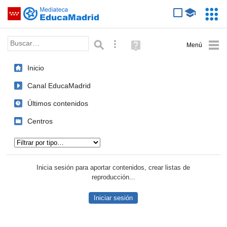
Mediateca de EducaMadrid
Saltar navegación
Servic
Educa
Palabra o frase:
Búsqueda avanzada
Ayuda
(en
ventana
Inicio
nueva)
Canal EducaMadrid
Últimos contenidos
Centros
Tipo de contenido:
Inicia sesión para aportar contenidos, crear listas de
reproducción...
Iniciar sesión