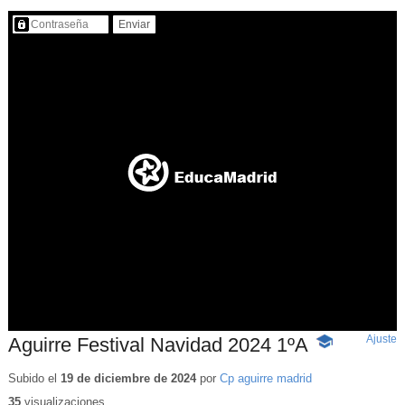
Contenido protegido…
Ajuste
d
Aguirre Festival Navidad 2024 1ºA
-
p
Contenido
educativo
Subido el
19 de diciembre de 2024
por
Cp aguirre madrid
35
visualizaciones