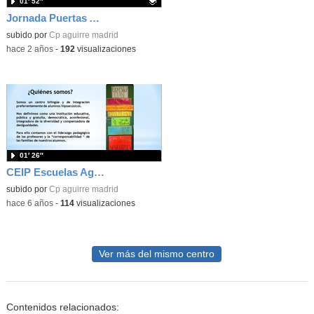
01′ 52″
Jornada Puertas Abiertas 2024
Contenido educativo.
subido por
Cp aguirre madrid
-
hace 2 años
-
192
visualizaciones
01′ 26″
CEIP Escuelas Aguirre
subido por
Cp aguirre madrid
-
hace 6 años
-
114
visualizaciones
Ver más del mismo centro
Contenidos relacionados: