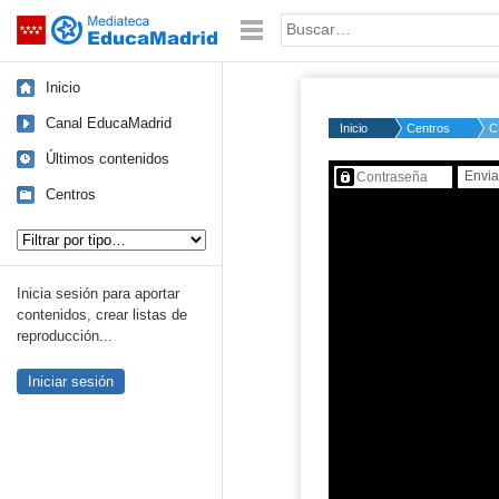
Mediateca de EducaMadrid
Saltar navegación
Palabra o frase:
Inicio
Canal EducaMadrid
Inicio
Centros
C
Últimos contenidos
Contenido protegido…
Centros
Tipo de contenido:
Inicia sesión para aportar
contenidos, crear listas de
reproducción...
Iniciar sesión