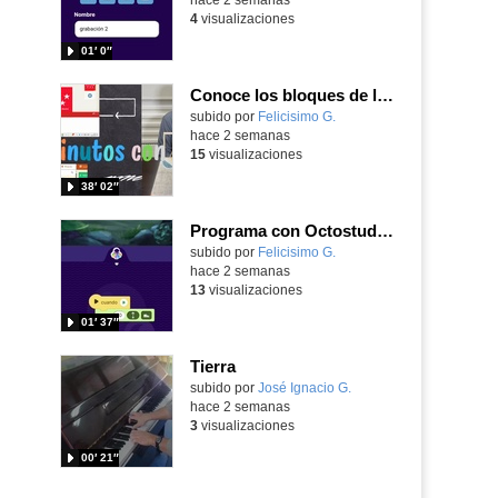
4
visualizaciones
01′ 0″
Conoce los bloques de la app Octostudio, gratuito, offline y para tu tablet y móvil - Contenido educativo
Contenido educativo.
subido por
Felicisimo G.
-
hace 2 semanas
15
visualizaciones
38′ 02″
Programa con Octostudio de un modo sencillo, offline y gratuito
Contenido educativo.
subido por
Felicisimo G.
-
hace 2 semanas
13
visualizaciones
01′ 37″
Tierra
Contenido educativo.
subido por
José Ignacio G.
-
hace 2 semanas
3
visualizaciones
00′ 21″