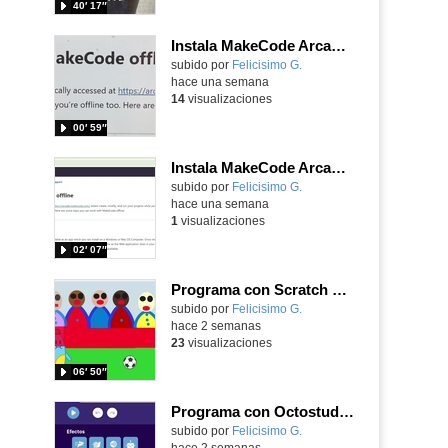
40′ 17″
Instala MakeCode Arcade para trabajar offline en tu tablet, ordenador, Chromebook
Contenido educativo.
subido por
Felicisimo G.
-
hace una semana
14
visualizaciones
00′ 59″
Instala MakeCode Arcade offline para programar grandes juegos sin necesidad de Internet
Contenido educativo.
subido por
Felicisimo G.
-
hace una semana
1
visualizaciones
02′ 07″
Programa con Scratch Jr una barrera que se desplaza para dar sensación de movimiento
Contenido educativo.
subido por
Felicisimo G.
-
hace 2 semanas
23
visualizaciones
06′ 50″
Programa con Octostudio, una animación utilizando la cámara para una foto y audio y texto para comunicar.
Contenido educativo.
subido por
Felicisimo G.
-
hace 2 semanas