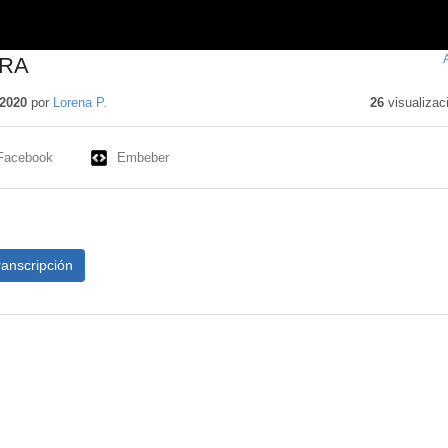
RRA
2020
por
Lorena P.
26
visualizac
Facebook
Embeber
ranscripción