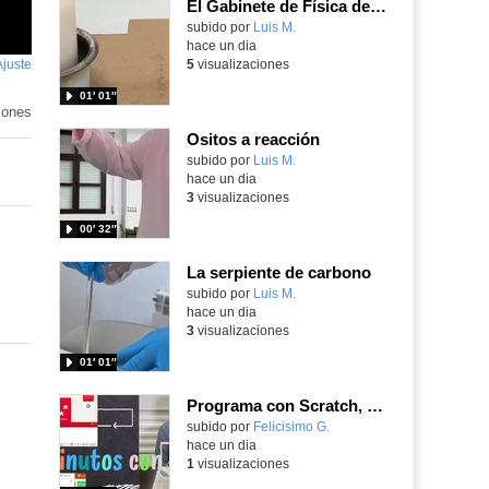
El Gabinete de Física del IES Enrique Tierno Galván de Parla (Curso 25-26)
Contenido educativo.
subido por
Luis M.
-
hace un dia
Ajuste
de
5
visualizaciones
pantalla
01′ 01″
iones
Ositos a reacción
Contenido educativo.
subido por
Luis M.
-
hace un dia
3
visualizaciones
00′ 32″
La serpiente de carbono
Contenido educativo.
subido por
Luis M.
-
hace un dia
3
visualizaciones
01′ 01″
Programa con Scratch, 8 diferentes juegos para vivir la emoción de los partidos de España en el mundial 2026
Contenido educativo.
subido por
Felicisimo G.
-
hace un dia
1
visualizaciones