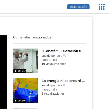
Servic
Iniciar sesión
Educa
Contenidos relacionados:
"Coheté": ¡Levitación flamígera!
Contenido educativo.
subido por
Luis M.
-
hace un dia
19
visualizaciones
00′ 21″
La energía ni se crea ni se destruye... ¡se experimenta! El Tierno en la Feria Madrid es Ciencia 2026
Contenido educativo.
subido por
Luis M.
-
hace un dia
6
visualizaciones
00′ 30″