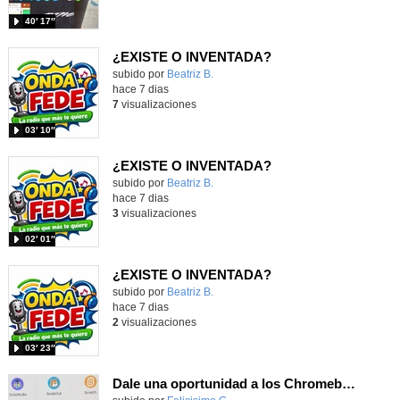
40′ 17″
¿EXISTE O INVENTADA?
Contenido educativo.
subido por
Beatriz B.
-
hace 7 dias
7
visualizaciones
03′ 10″
¿EXISTE O INVENTADA?
Contenido educativo.
subido por
Beatriz B.
-
hace 7 dias
3
visualizaciones
02′ 01″
¿EXISTE O INVENTADA?
Contenido educativo.
subido por
Beatriz B.
-
hace 7 dias
2
visualizaciones
03′ 23″
Dale una oportunidad a los Chromebooks y utiliza un proyector para realizar talleres si no tienes pantallas táctiles