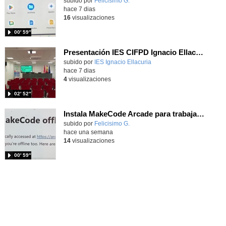
Contenido educativo.
subido por
Felicisimo G.
-
hace 7 dias
16
visualizaciones
00′ 59″
Presentación IES CIFPD Ignacio Ellacuría
Contenido educativo.
subido por
IES Ignacio Ellacuria
-
hace 7 dias
4
visualizaciones
02′ 52″
Instala MakeCode Arcade para trabajar offline en tu tablet, ordenador, Chromebook
Contenido educativo.
subido por
Felicisimo G.
-
hace una semana
14
visualizaciones
00′ 59″