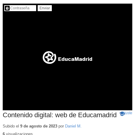
Contenido protegido…
Ajuste
d
Contenido digital: web de Educamadrid
-
p
Conteni
educativ
Subido el
9 de agosto de 2023
por
Daniel M.
6
visualizaciones