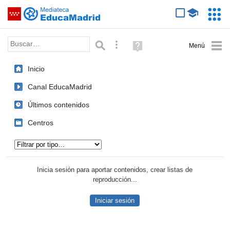
Mediateca de EducaMadrid
Saltar navegación
Servic
Educa
Palabra o frase:
Búsqueda avanzada
Ayuda
(en
ventana
Inicio
nueva)
Canal EducaMadrid
Últimos contenidos
Centros
Tipo de contenido:
Inicia sesión para aportar contenidos, crear listas de
reproducción...
Iniciar sesión