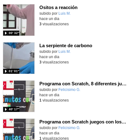
Ositos a reacción
Contenido educativo.
subido por
Luis M.
-
hace un dia
3
visualizaciones
00′ 32″
La serpiente de carbono
Contenido educativo.
subido por
Luis M.
-
hace un dia
3
visualizaciones
01′ 01″
Programa con Scratch, 8 diferentes juegos para vivir la emoción de los partidos de España en el mundial 2026
Contenido educativo.
subido por
Felicisimo G.
-
hace un dia
1
visualizaciones
40′ 17″
Programa con Scratch juegos con los partidos del mundial 2026 ganados por España
Contenido educativo.
subido por
Felicisimo G.
-
hace un dia
1
visualizaciones