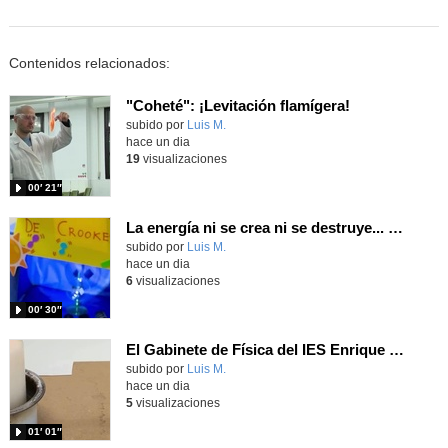
Contenidos relacionados:
"Coheté": ¡Levitación flamígera!
Contenido educativo.
subido por
Luis M.
-
hace un dia
19
visualizaciones
00′ 21″
La energía ni se crea ni se destruye... ¡se experimenta! El Tierno en la Feria Madrid es Ciencia 2026
Contenido educativo.
subido por
Luis M.
-
hace un dia
6
visualizaciones
00′ 30″
El Gabinete de Física del IES Enrique Tierno Galván de Parla (Curso 25-26)
Contenido educativo.
subido por
Luis M.
-
hace un dia
5
visualizaciones
01′ 01″