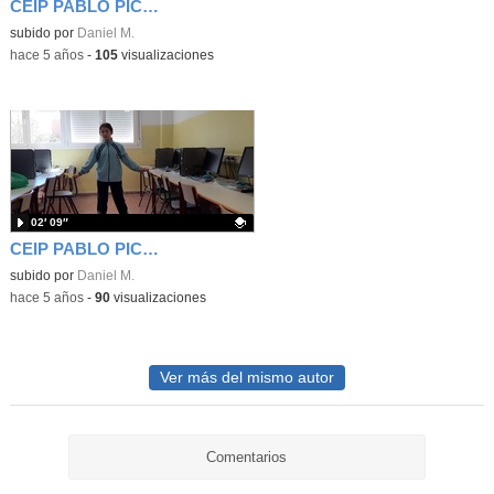
CEIP PABLO PICASSO B.C.A.
- Contenido educativo
Contenido educativo.
subido por
Daniel M.
-
hace 5 años
-
105
visualizaciones
02′ 09″
CEIP PABLO PICASSO I.L.L.
Contenido educativo.
subido por
Daniel M.
-
hace 5 años
-
90
visualizaciones
Ver más del mismo autor
Comentarios