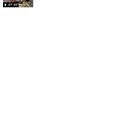
07′ 20″