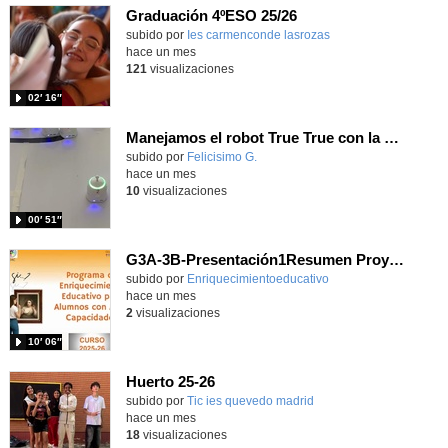
Graduación 4ºESO 25/26
Contenido educativo.
subido por
Ies carmenconde lasrozas
-
hace un mes
121
visualizaciones
02′ 16″
Manejamos el robot True True con la app y hacemos carreras
Contenido educativo.
subido por
Felicisimo G.
-
hace un mes
10
visualizaciones
00′ 51″
G3A-3B-Presentación1Resumen Proyecto anual 25-26
Contenido educativo.
subido por
Enriquecimientoeducativo
-
hace un mes
2
visualizaciones
10′ 06″
Huerto 25-26
subido por
Tic ies quevedo madrid
-
hace un mes
18
visualizaciones