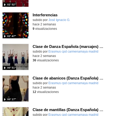
02′ 52″
Interferencias
Contenido educativo.
subido por
José Ignacio G.
-
hace 2 semanas
9
visualizaciones
02′ 47″
Clase de Danza Española (marcajes) en intercambio Erasmus+
Contenido educativo.
subido por
Erasmus cpd carmenamaya madrid
-
hace 2 semanas
36
visualizaciones
00′ 51″
Clase de abanicos (Danza Española) en intercambio Erasmus+
Contenido educativo.
subido por
Erasmus cpd carmenamaya madrid
-
hace 2 semanas
12
visualizaciones
00′ 17″
Clase de mantillas (Danza Española) en intercambio Erasmus+
Contenido educativo.
subido por
Erasmus cpd carmenamaya madrid
-