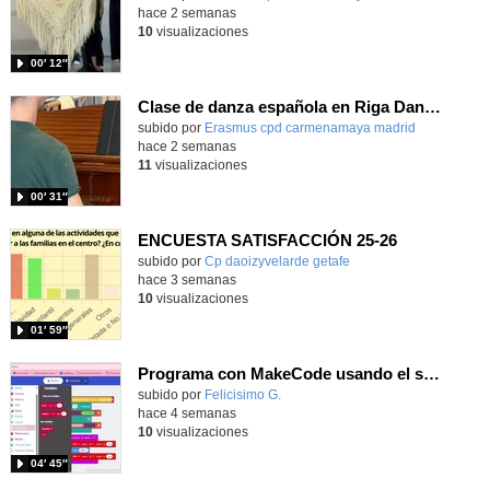
hace 2 semanas
10
visualizaciones
00′ 12″
Clase de danza española en Riga Dance School Erasmus+
Contenido educativo.
subido por
Erasmus cpd carmenamaya madrid
-
hace 2 semanas
11
visualizaciones
00′ 31″
ENCUESTA SATISFACCIÓN 25-26
Contenido educativo.
subido por
Cp daoizyvelarde getafe
-
hace 3 semanas
10
visualizaciones
01′ 59″
Programa con MakeCode usando el sensor de humedad para detectar toallitas húmedas
Contenido educativo.
subido por
Felicisimo G.
-
hace 4 semanas
10
visualizaciones
04′ 45″