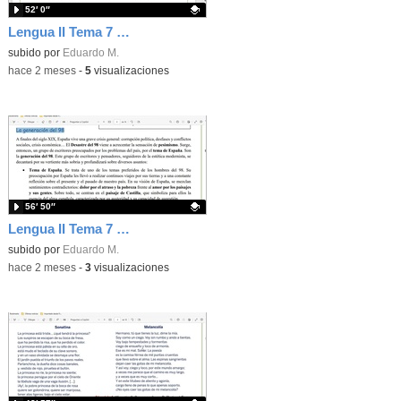
52′ 0″
Lengua II Tema 7 Clase 76 20260520 - Oraciones compuestas: tipos
Contenido educativo.
subido por
Eduardo M.
-
hace 2 meses
-
5
visualizaciones
56′ 50″
Lengua II Tema 7 Clase 75 20260519 - Generación del 98 (I)
Contenido educativo.
subido por
Eduardo M.
-
hace 2 meses
-
3
visualizaciones