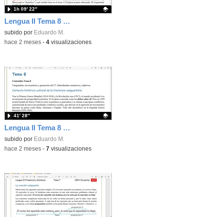
1h 09′ 22″
Lengua II Tema 8 Clase 78 20260520 - Generación del 27
Contenido educativo.
subido por
Eduardo M.
-
hace 2 meses
-
4
visualizaciones
41′ 28″
Lengua II Tema 8 Clase 77 20260520 - Vanguardias y generación del 14
Contenido educativo.
subido por
Eduardo M.
-
hace 2 meses
-
7
visualizaciones