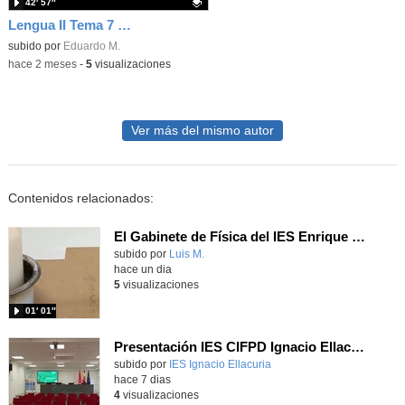
42′ 57″
Lengua II Tema 7 Clase 74 20260519 - Figuras retóricas y Juan Ramón Jiménez
Contenido educativo.
subido por
Eduardo M.
-
hace 2 meses
-
5
visualizaciones
Ver más del mismo autor
Contenidos relacionados:
El Gabinete de Física del IES Enrique Tierno Galván de Parla (Curso 25-26)
Contenido educativo.
subido por
Luis M.
-
hace un dia
5
visualizaciones
01′ 01″
Presentación IES CIFPD Ignacio Ellacuría
Contenido educativo.
subido por
IES Ignacio Ellacuria
-
hace 7 dias
4
visualizaciones