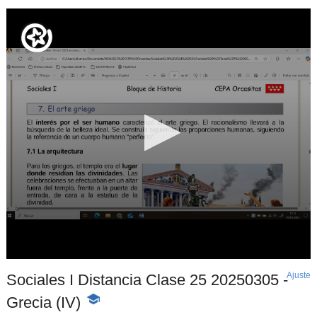
Ajuste
d
Sociales I Distancia Clase 25 20250305 -
p
Grecia (IV)
-
Contenido