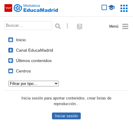
Mediateca de EducaMadrid
Saltar navegación
Servic
Educa
Palabra o frase:
Búsqueda avanzada
Ayuda
(en
ventana
Inicio
nueva)
Canal EducaMadrid
Últimos contenidos
Centros
Tipo de contenido:
Inicia sesión para aportar contenidos, crear listas de
reproducción...
Iniciar sesión