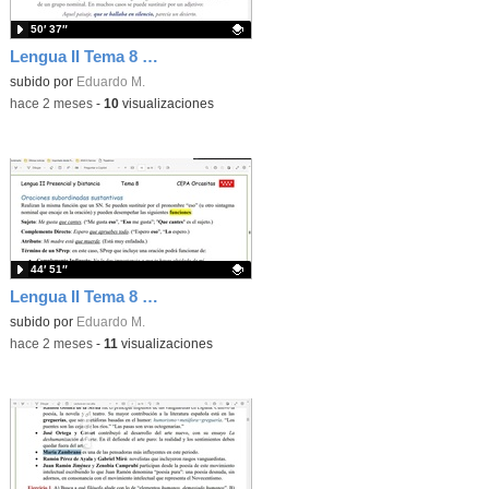
50′ 37″
Lengua II Tema 8 Clase 80 20260531 - Oraciones subordinadas adjetivas o de relativo
Contenido educativo.
subido por
Eduardo M.
-
hace 2 meses
-
10
visualizaciones
44′ 51″
Lengua II Tema 8 Clase 79 20260520 - Oraciones subordinadas sustantivas
Contenido educativo.
subido por
Eduardo M.
-
hace 2 meses
-
11
visualizaciones