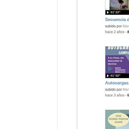
01′ 22″
Secuencia d
Contenido educ
subido por
Mar
-
hace 2 años
-
01′ 52″
Autocargas.
Contenido educ
subido por
Mar
-
hace 3 años
-