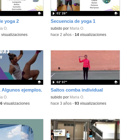
01′ 26″
e yoga 2
Secuencia de yoga 1
ativo.
ia O.
Contenido educativo.
subido por
Maria O.
8
visualizaciones
-
hace 2 años
-
14
visualizaciones
02′ 07″
 Algunos ejemplos.
Saltos comba individual
ativo.
ia O.
Contenido educativo.
subido por
Maria O.
66
visualizaciones
-
hace 3 años
-
93
visualizaciones