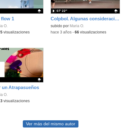
07′ 22″
flow 1
Colpbol. Algunas consideraciones técnicas.
ativo.
ia O.
Contenido educativo.
subido por
Maria O.
55
visualizaciones
-
hace 3 años
-
66
visualizaciones
 un Atrapasueños
ativo.
ia O.
83
visualizaciones
Ver más del mismo autor