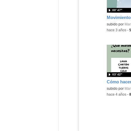
00′ 47″
Movimiento 
Contenido educ
subido por
Mar
-
hace 3 años
-
03′ 42″
Cómo hacer
Contenido educ
subido por
Mar
-
hace 4 años
-