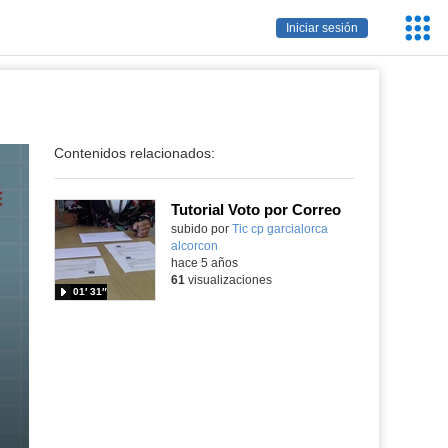
Servic
Iniciar sesión
Educa
Contenidos relacionados:
Tutorial Voto por Correo
Contenido educativo.
subido por
Tic cp garcialorca
alcorcon
-
hace 5 años
61
visualizaciones
01′ 31″