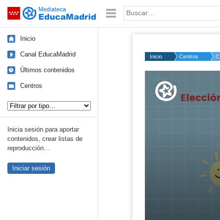
Mediateca de EducaMadrid
Saltar navegación
Palabra o frase:
Inicio
Canal EducaMadrid
Inicio
Centros
C
Últimos contenidos
Volume
50%
Centros
Tipo de contenido:
Inicia sesión para aportar
contenidos, crear listas de
reproducción...
Iniciar sesión