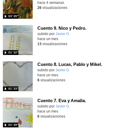
hace 4 semanas
26
visualizaciones
03′ 35″
Cuento 9. Nico y Pedro.
Contenido educativo.
subido por
Javier G.
-
hace un mes
13
visualizaciones
01′ 32″
Cuento 8. Lucas, Pablo y Mikel.
Contenido educativo.
subido por
Javier G.
-
hace un mes
6
visualizaciones
01′ 33″
Cuento 7. Eva y Amalia.
Contenido educativo.
subido por
Javier G.
-
hace un mes
6
visualizaciones
01′ 39″