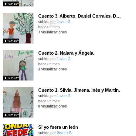
02′ 49″
Cuento 3. Alberto, Daniel Corrales, Daniel Valdés, Luca y Aldric.
Contenido educativo.
subido por
Javier G.
-
hace un mes
3
visualizaciones
02′ 49″
Cuento 2. Naiara y Ángela.
Contenido educativo.
subido por
Javier G.
-
hace un mes
2
visualizaciones
01′ 35″
Cuento 1. Silvia, Jimena, Inés y Martín.
Contenido educativo.
subido por
Javier G.
-
hace un mes
8
visualizaciones
02′ 16″
Si yo fuera un león
Contenido educativo.
subido por
Beatriz B.
-