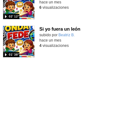
hace un mes
6
visualizaciones
02′ 12″
Si yo fuera un león
Contenido educativo.
subido por
Beatriz B.
-
hace un mes
4
visualizaciones
01′ 38″