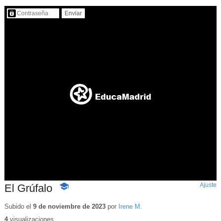
Contenido protegido…
Ajuste
d
El Grúfalo
-
p
Contenido
educativo
Subido el
9 de noviembre de 2023
por
Irene M.
4
visualizaciones