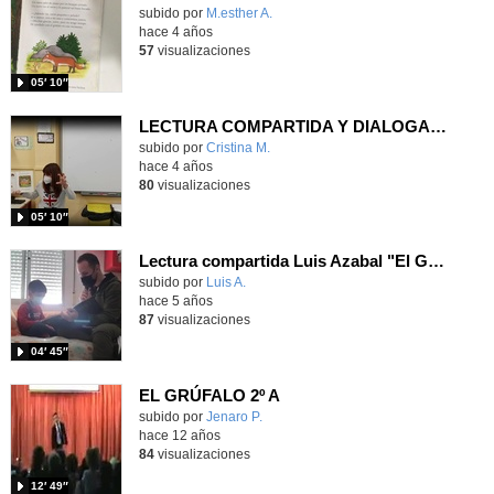
Contenido educativo.
subido por
M.esther A.
-
hace 4 años
57
visualizaciones
05′ 10″
LECTURA COMPARTIDA Y DIALOGADA- EL GRUFALO
Contenido educativo.
subido por
Cristina M.
-
hace 4 años
80
visualizaciones
05′ 10″
Lectura compartida Luis Azabal "El Grúfalo"
Contenido educativo.
subido por
Luis A.
-
hace 5 años
87
visualizaciones
04′ 45″
EL GRÚFALO 2º A
subido por
Jenaro P.
-
hace 12 años
84
visualizaciones
12′ 49″