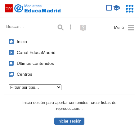
Mediateca de EducaMadrid
Saltar navegación
Servic
Educa
Palabra o frase:
Búsqueda avanzada
Ayuda
(en
ventana
Inicio
nueva)
Canal EducaMadrid
Últimos contenidos
Centros
Tipo de contenido:
Inicia sesión para aportar contenidos, crear listas de
reproducción...
Iniciar sesión