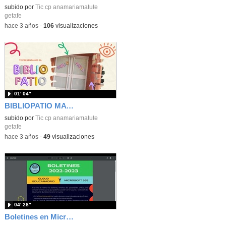
subido por
Tic cp anamariamatute
getafe
-
hace 3 años
-
106
visualizaciones
01′ 04″
BIBLIOPATIO MATUTE
subido por
Tic cp anamariamatute
getafe
-
hace 3 años
-
49
visualizaciones
04′ 28″
Boletines en Microsoft 365 (revisado 22-23)