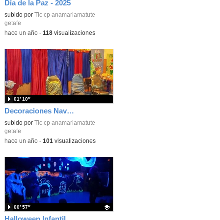
Día de la Paz - 2025
subido por
Tic cp anamariamatute
getafe
-
hace un año
-
118
visualizaciones
01′ 10″
Decoraciones Navideñas
subido por
Tic cp anamariamatute
getafe
-
hace un año
-
101
visualizaciones
00′ 57″
Halloween Infantil Cuentacuentos