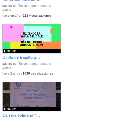
Contenido educativo.
subido por
Tic cp anamariamatute
getafe
-
hace un año
-
128
visualizaciones
06′ 59″
Ovillo de trapillo para decorar la valla Día del Medioambiente 2024
subido por
Tic cp anamariamatute
getafe
-
hace 2 años
-
1030
visualizaciones
04′ 02″
Carrera solidaria "Unoentrecienmil" 2023