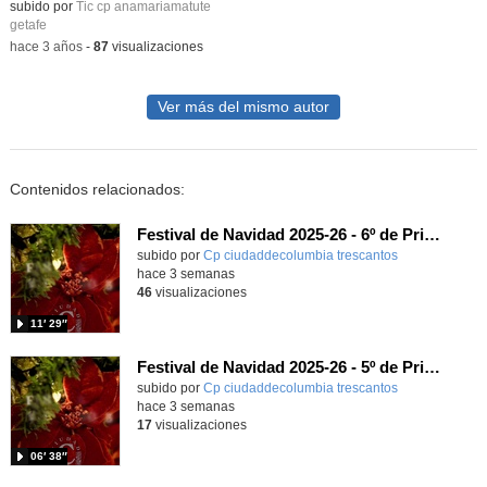
subido por
Tic cp anamariamatute
getafe
-
hace 3 años
-
87
visualizaciones
Ver más del mismo autor
Contenidos relacionados:
Festival de Navidad 2025-26 - 6º de Primaria
subido por
Cp ciudaddecolumbia trescantos
-
hace 3 semanas
46
visualizaciones
11′ 29″
Festival de Navidad 2025-26 - 5º de Primaria
subido por
Cp ciudaddecolumbia trescantos
-
hace 3 semanas
17
visualizaciones
06′ 38″