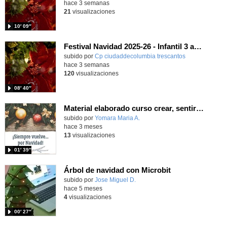
hace 3 semanas
21
visualizaciones
10′ 09″
Festival Navidad 2025-26 - Infantil 3 años
subido por
Cp ciudaddecolumbia trescantos
-
hace 3 semanas
120
visualizaciones
08′ 40″
Material elaborado curso crear, sentir y sanar
Contenido educativo.
subido por
Yomara Maria A.
-
hace 3 meses
13
visualizaciones
01′ 39″
Árbol de navidad con Microbit
Contenido educativo.
subido por
Jose Miguel D.
-
hace 5 meses
4
visualizaciones
00′ 27″