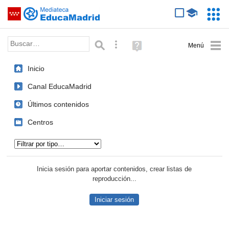
Mediateca de EducaMadrid
Saltar navegación
Servic
Educa
Palabra o frase:
Búsqueda avanzada
Ayuda
(en
ventana
Inicio
nueva)
Canal EducaMadrid
Últimos contenidos
Centros
Tipo de contenido:
Inicia sesión para aportar contenidos, crear listas de
reproducción...
Iniciar sesión