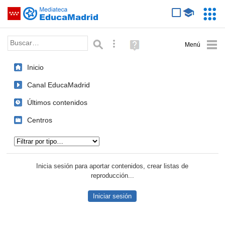
Mediateca de EducaMadrid
Saltar navegación
Servic
Educa
Palabra o frase:
Búsqueda avanzada
Ayuda
(en
ventana
Inicio
nueva)
Canal EducaMadrid
Últimos contenidos
Centros
Tipo de contenido:
Inicia sesión para aportar contenidos, crear listas de
reproducción...
Iniciar sesión