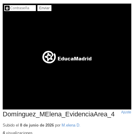
Contenido protegido…
Ajuste
d
Domínguez_MElena_EvidenciaArea_4
p
Subido el
8 de junio de 2026
por
M.elena D.
4
visualizaciones