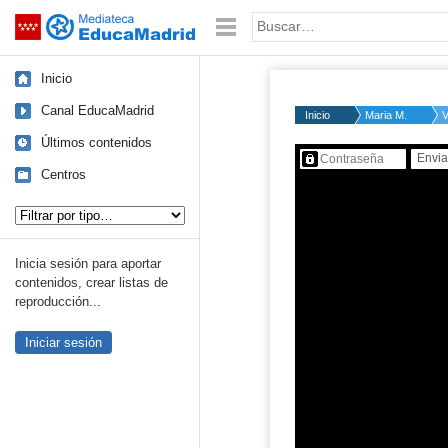
Mediateca de EducaMadrid
Saltar navegación
Palabra o frase:
Inicio
Canal EducaMadrid
Inicio
Maria M.
V
Últimos contenidos
Contenido protegido…
Centros
Tipo de contenido:
Inicia sesión para aportar
contenidos, crear listas de
reproducción...
Iniciar sesión