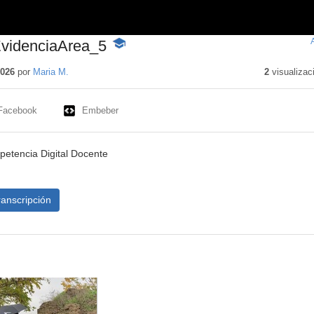
EvidenciaArea_5
-
Contenido
educativo
2026
por
Maria M.
2
visualizac
Facebook
Embeber
etencia Digital Docente
ranscripción