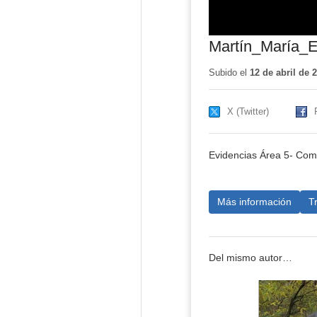
Martín_María_
Subido el
12 de abril de 
X (Twitter)
Evidencias Área 5- Comp
Más información
T
Del mismo autor…