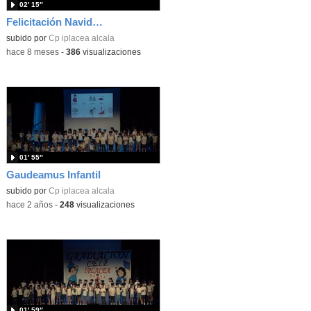
02′ 15″
Felicitación Navideña CEIP IPLACEA
subido por
Cp iplacea alcala
-
hace 8 meses
-
386
visualizaciones
01′ 55″
Gaudeamus Infantil
subido por
Cp iplacea alcala
-
hace 2 años
-
248
visualizaciones
01′ 59″