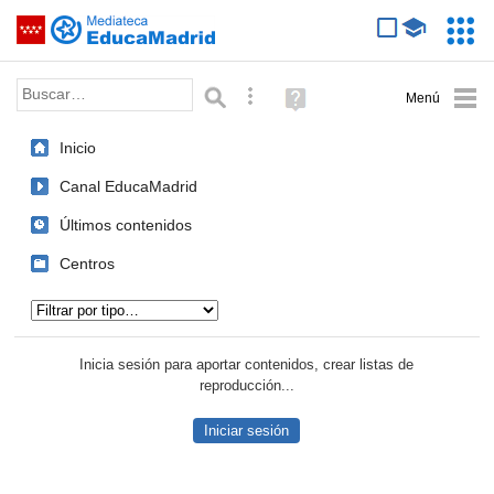
Mediateca de EducaMadrid
Saltar navegación
Servic
Educa
Palabra o frase:
Búsqueda avanzada
Ayuda
(en
ventana
Inicio
nueva)
Canal EducaMadrid
Últimos contenidos
Centros
Tipo de contenido:
Inicia sesión para aportar contenidos, crear listas de
reproducción...
Iniciar sesión