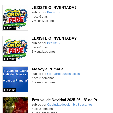
¿EXISTE O INVENTADA?
Contenido educativo.
subido por
Beatriz B.
-
hace 6 dias
7
visualizaciones
03′ 10″
¿EXISTE O INVENTADA?
Contenido educativo.
subido por
Beatriz B.
-
hace 6 dias
3
visualizaciones
02′ 01″
Me voy a Primaria
Contenido educativo.
subido por
Cp juandeaustria alcala
-
hace 3 semanas
4
visualizaciones
03′ 41″
Festival de Navidad 2025-26 - 6º de Primaria
subido por
Cp ciudaddecolumbia trescantos
-
hace 3 semanas