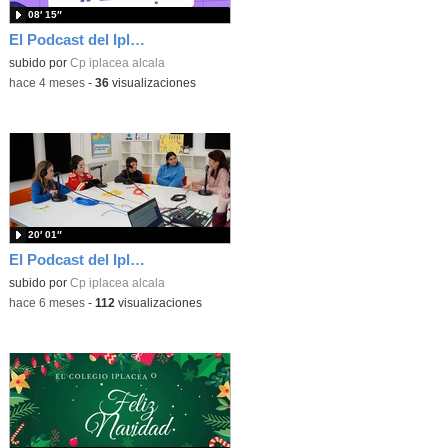
08′ 15″
El Podcast del Iplacea 2x02
subido por
Cp iplacea alcala
-
hace 4 meses
-
36
visualizaciones
20′ 01″
El Podcast del Iplacea 2x01
subido por
Cp iplacea alcala
-
hace 6 meses
-
112
visualizaciones