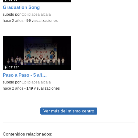
Graduation Song
subido por
Cp iplacea alcala
-
hace 2 años
-
99
visualizaciones
03′ 29″
Paso a Paso - 5 años B
subido por
Cp iplacea alcala
-
hace 2 años
-
149
visualizaciones
Ver más del mismo centro
Contenidos relacionados: