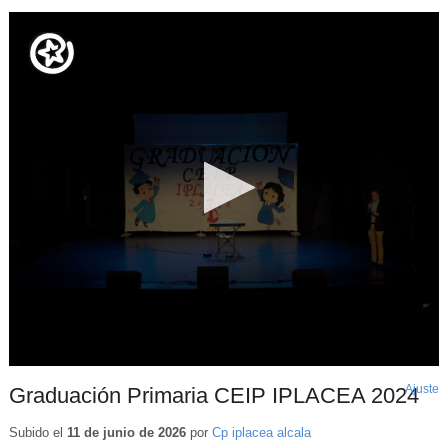
Ajuste
d
Graduación Primaria CEIP IPLACEA 2024
p
Subido el
11 de junio de 2026
por
Cp iplacea alcala