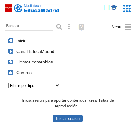
Mediateca de EducaMadrid
Saltar navegación
Servic
Educa
Palabra o frase:
Búsqueda avanzada
Ayuda
(en
ventana
Inicio
nueva)
Canal EducaMadrid
Últimos contenidos
Centros
Tipo de contenido:
Inicia sesión para aportar contenidos, crear listas de
reproducción...
Iniciar sesión