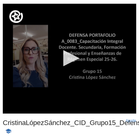
Ajuste
d
CristinaLópezSánchez_CID_Grupo15_Defensa
p
-
Contenido