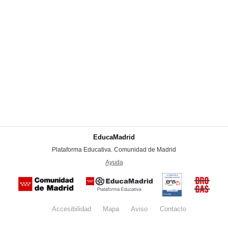
EducaMadrid
-
Plataforma Educativa. Comunidad de Madrid
-
Ayuda
(en ventana nueva)
Certificación
Buzón
de
anónim
conformidad
del Pla
con el
Regiona
Esquema
contra l
Nacional de
Accesibilidad
Mapa
web
Aviso
legal
Contacto
Drogas 
Seguridad
la
(categoría
Comunid
MEDIA). El
de Madr