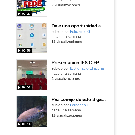
2
visualizaciones
03′ 23″
Dale una oportunidad a los Chromebooks y utiliza un proyector para realizar talleres si no tienes pantallas táctiles
Contenido educativo.
subido por
Felicisimo G.
-
hace una semana
16
visualizaciones
00′ 59″
Presentación IES CIFPD Ignacio Ellacuría
Contenido educativo.
subido por
IES Ignacio Ellacuria
-
hace una semana
4
visualizaciones
02′ 52″
Pez conejo dorado Siganus guttatus (Bloch, 1786)
Contenido educativo.
subido por
Fernando L.
-
hace una semana
18
visualizaciones
00′ 13″