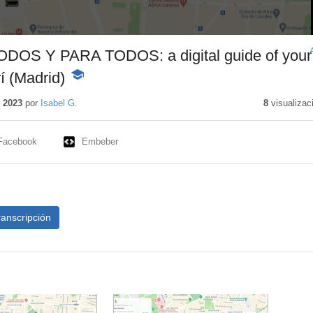
OS Y PARA TODOS: a digital guide of your
í (Madrid)
-
Contenido
educativo
 2023
por
Isabel G.
8
visualizac
Facebook
Embeber
ranscripción