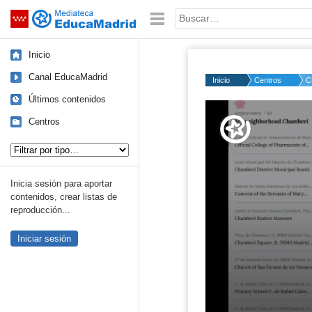
Mediateca de EducaMadrid
Saltar navegación
Palabra o frase:
Inicio
Canal EducaMadrid
Inicio
Centros
C
Últimos contenidos
Volume
50%
Centros
Tipo de contenido:
Inicia sesión para aportar
contenidos, crear listas de
reproducción...
Iniciar sesión