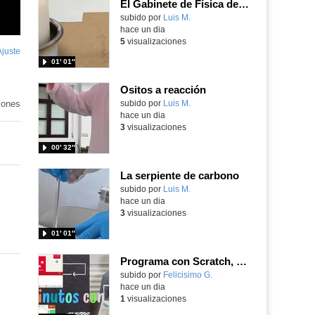
El Gabinete de Física del IES Enrique Tierno Galván de Parla (Curso 25-26)
Contenido educativo.
subido por
Luis M.
-
hace un dia
5
visualizaciones
Ajuste
de
01′ 01″
pantalla
Ositos a reacción
iones
Contenido educativo.
subido por
Luis M.
-
hace un dia
3
visualizaciones
00′ 32″
La serpiente de carbono
Contenido educativo.
subido por
Luis M.
-
hace un dia
3
visualizaciones
01′ 01″
Programa con Scratch, 8 diferentes juegos para vivir la emoción de los partidos de España en el mundial 2026
Contenido educativo.
subido por
Felicisimo G.
-
hace un dia
1
visualizaciones