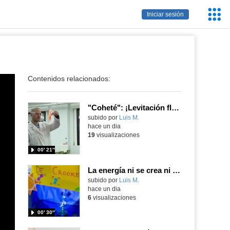
Servic
Iniciar sesión
Educa
Contenidos relacionados:
"Coheté": ¡Levitación flamígera!
Contenido educativo.
subido por
Luis M.
-
hace un dia
19
visualizaciones
00′ 21″
La energía ni se crea ni se destruye... ¡se experimenta! El Tierno en la Feria Madrid es Ciencia 2026
Contenido educativo.
subido por
Luis M.
-
hace un dia
6
visualizaciones
00′ 30″