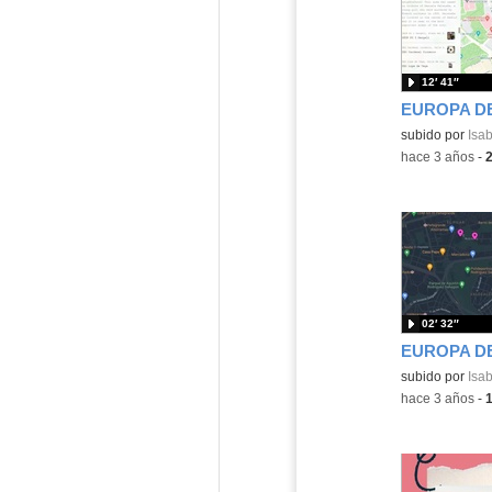
12′ 41″
Contenido educ
subido por
Isab
-
hace 3 años
-
02′ 32″
Contenido educ
subido por
Isab
-
hace 3 años
-