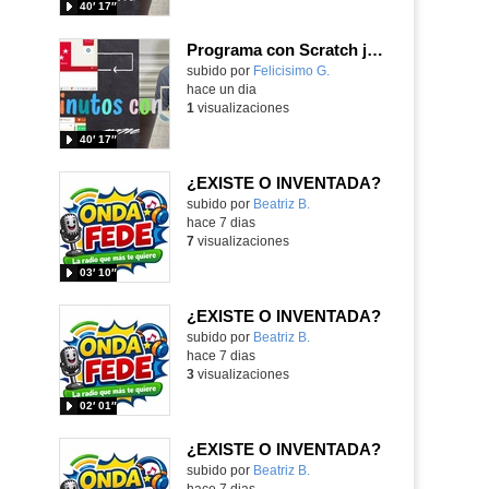
40′ 17″
Programa con Scratch juegos con los partidos del mundial 2026 ganados por España
Contenido educativo.
subido por
Felicisimo G.
-
hace un dia
1
visualizaciones
40′ 17″
¿EXISTE O INVENTADA?
Contenido educativo.
subido por
Beatriz B.
-
hace 7 dias
7
visualizaciones
03′ 10″
¿EXISTE O INVENTADA?
Contenido educativo.
subido por
Beatriz B.
-
hace 7 dias
3
visualizaciones
02′ 01″
¿EXISTE O INVENTADA?
Contenido educativo.
subido por
Beatriz B.
-
hace 7 dias