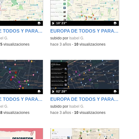
10′ 23″
EUROPA DE TODOS Y PARA TODOS: Digital Guide of Malasaña NIIB
EUROPA DE TODOS Y PARA TODOS: Digital Guide of Malasaña I Nivel IIA
ativo.
el G.
Contenido educativo.
subido por
Isabel G.
25
visualizaciones
-
hace 3 años
-
10
visualizaciones
02′ 28″
EUROPA DE TODOS Y PARA TODOS: a digital guide of your town- Ventilla
EUROPA DE TODOS Y PARA TODOS: a digital guide of your town- Puerta del Angel
ativo.
el G.
Contenido educativo.
subido por
Isabel G.
18
visualizaciones
-
hace 3 años
-
10
visualizaciones