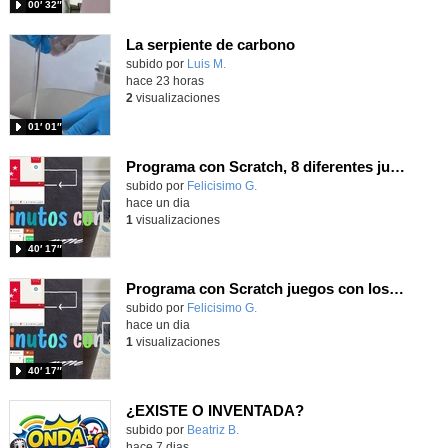
00′ 32″
La serpiente de carbono
Contenido educativo.
subido por
Luis M.
-
hace 23 horas
2
visualizaciones
01′ 01″
Programa con Scratch, 8 diferentes juegos para vivir la emoción de los partidos de España en el mundial 2026
Contenido educativo.
subido por
Felicisimo G.
-
hace un dia
1
visualizaciones
40′ 17″
Programa con Scratch juegos con los partidos del mundial 2026 ganados por España
Contenido educativo.
subido por
Felicisimo G.
-
hace un dia
1
visualizaciones
40′ 17″
¿EXISTE O INVENTADA?
Contenido educativo.
subido por
Beatriz B.
-
hace 7 dias