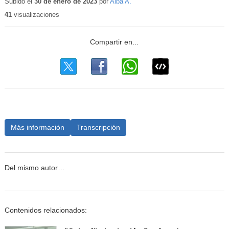
educativo
Subido el
30 de enero de 2023
por
Alba A.
41
visualizaciones
Más información
Transcripción
Del mismo autor…
Contenidos relacionados: