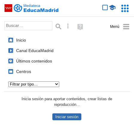
Mediateca de EducaMadrid
Saltar navegación
Servic
Educa
Palabra o frase:
Búsqueda avanzada
Ayuda
(en
ventana
Inicio
nueva)
Canal EducaMadrid
Últimos contenidos
Centros
Tipo de contenido:
Inicia sesión para aportar contenidos, crear listas de
reproducción...
Iniciar sesión