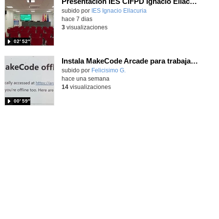
Presentación IES CIFPD Ignacio Ellacuría
Contenido educativo.
subido por
IES Ignacio Ellacuria
-
hace 7 dias
3
visualizaciones
02′ 52″
Instala MakeCode Arcade para trabajar offline en tu tablet, ordenador, Chromebook
Contenido educativo.
subido por
Felicisimo G.
-
hace una semana
14
visualizaciones
00′ 59″