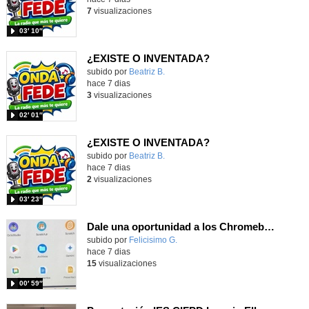
7
visualizaciones
03′ 10″
¿EXISTE O INVENTADA?
Contenido educativo.
subido por
Beatriz B.
-
hace 7 dias
3
visualizaciones
02′ 01″
¿EXISTE O INVENTADA?
Contenido educativo.
subido por
Beatriz B.
-
hace 7 dias
2
visualizaciones
03′ 23″
Dale una oportunidad a los Chromebooks y utiliza un proyector para realizar talleres si no tienes pantallas táctiles
Contenido educativo.
subido por
Felicisimo G.
-
hace 7 dias
15
visualizaciones
00′ 59″