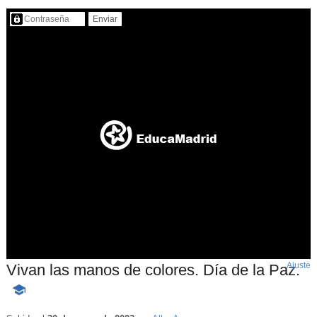
Contenido protegido…
Ajuste
d
Vivan las manos de colores. Día de la Paz.
p
-
Contenido