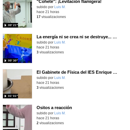
"Coheté": ¡Levitación flamígera!
Contenido educativo.
subido por
Luis M.
-
hace 21 horas
17
visualizaciones
00′ 21″
La energía ni se crea ni se destruye... ¡se experimenta! El Tierno en la Feria Madrid es Ciencia 2026
Contenido educativo.
subido por
Luis M.
-
hace 21 horas
3
visualizaciones
00′ 30″
El Gabinete de Física del IES Enrique Tierno Galván de Parla (Curso 25-26)
Contenido educativo.
subido por
Luis M.
-
hace 21 horas
3
visualizaciones
01′ 01″
Ositos a reacción
Contenido educativo.
subido por
Luis M.
-
hace 21 horas
2
visualizaciones