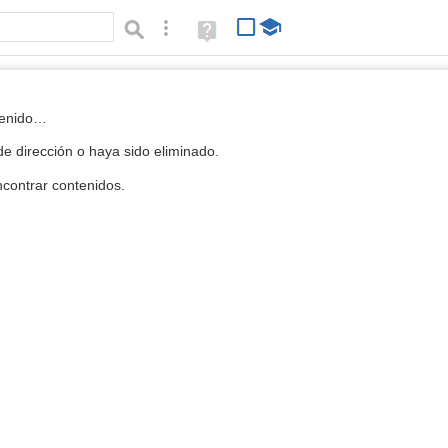
Búsqueda avanzada
Ayuda
(en
ventana
nueva)
 la Mediateca
tenido…
e dirección o haya sido eliminado.
contrar contenidos.