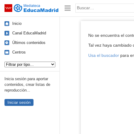
Mediateca de EducaMadrid
Saltar navegación
Palabra o frase:
Inicio
Reproductor de
Canal EducaMadrid
No se encuentra el con
Últimos contenidos
Tal vez haya cambiado d
Centros
Usa el buscador
para en
Tipo de contenido:
Inicia sesión para aportar
contenidos, crear listas de
reproducción...
Iniciar sesión