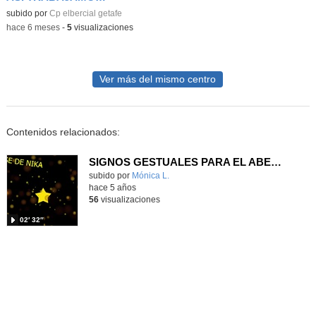
Contenido educativo.
subido por
Cp elbercial getafe
-
hace 6 meses
-
5
visualizaciones
Ver más del mismo centro
Contenidos relacionados:
SIGNOS GESTUALES PARA EL ABECEDARIO
subido por
Mónica L.
-
hace 5 años
56
visualizaciones
02′ 32″