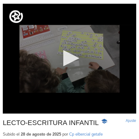
Ajuste
d
LECTO-ESCRITURA INFANTIL
-
p
Contenido
educativo
Subido el
28 de agosto de 2025
por
Cp elbercial getafe