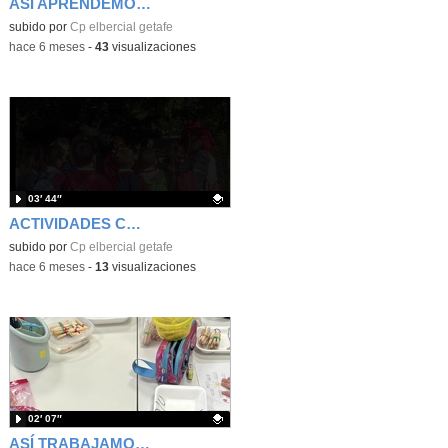
ASÍ APRENDEMOS EN EL CEIP EL BERCIAL
Contenido educativo.
subido por
Cp elbercial getafe
-
hace 6 meses
-
43
visualizaciones
03′ 44″
ACTIVIDADES COMPLMENTARIAS ED. PRIMARIA 1º TRIMESTRE
Contenido educativo.
subido por
Cp elbercial getafe
-
hace 6 meses
-
13
visualizaciones
02′ 07″
ASÍ TRABAJAMOS EN 2º Y 4º