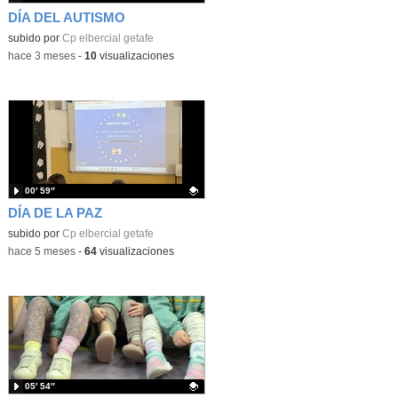
DÍA DEL AUTISMO
Contenido educativo.
subido por
Cp elbercial getafe
-
hace 3 meses
-
10
visualizaciones
00′ 59″
DÍA DE LA PAZ
Contenido educativo.
subido por
Cp elbercial getafe
-
hace 5 meses
-
64
visualizaciones
05′ 54″