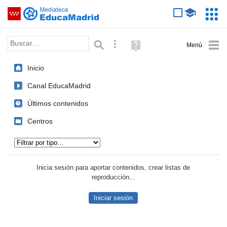
Mediateca de EducaMadrid
Saltar navegación
Servic
Educa
Palabra o frase:
Búsqueda avanzada
Ayuda
(en
ventana
Inicio
nueva)
Canal EducaMadrid
Últimos contenidos
Centros
Tipo de contenido:
Inicia sesión para aportar contenidos, crear listas de
reproducción...
Iniciar sesión