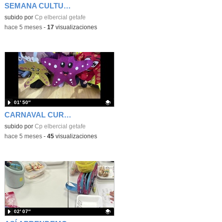
SEMANA CULTURAL
Contenido educativo.
subido por
Cp elbercial getafe
-
hace 5 meses
-
17
visualizaciones
01′ 50″
CARNAVAL CURSO 2025-26
Contenido educativo.
subido por
Cp elbercial getafe
-
hace 5 meses
-
45
visualizaciones
02′ 07″