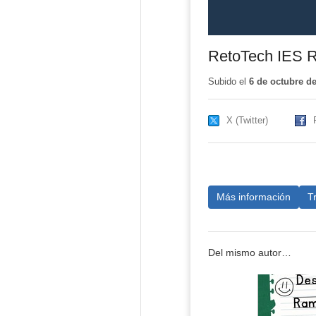
RetoTech IES R
Subido el
6 de octubre d
X (Twitter)
Más información
T
Del mismo autor…