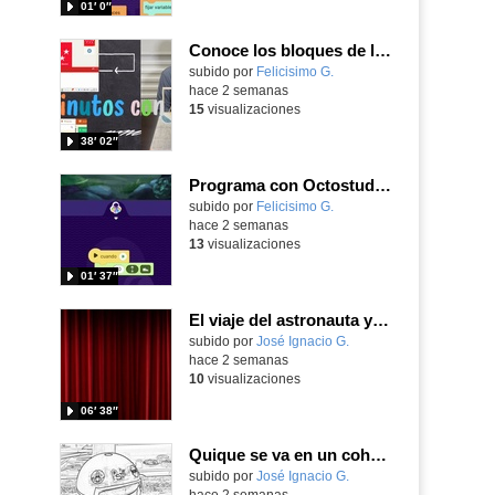
01′ 0″
Conoce los bloques de la app Octostudio, gratuito, offline y para tu tablet y móvil - Contenido educativo
Contenido educativo.
subido por
Felicisimo G.
-
hace 2 semanas
15
visualizaciones
38′ 02″
Programa con Octostudio de un modo sencillo, offline y gratuito
Contenido educativo.
subido por
Felicisimo G.
-
hace 2 semanas
13
visualizaciones
01′ 37″
El viaje del astronauta y la luna
Contenido educativo.
subido por
José Ignacio G.
-
hace 2 semanas
10
visualizaciones
06′ 38″
Quique se va en un cohete
Contenido educativo.
subido por
José Ignacio G.
-
hace 2 semanas