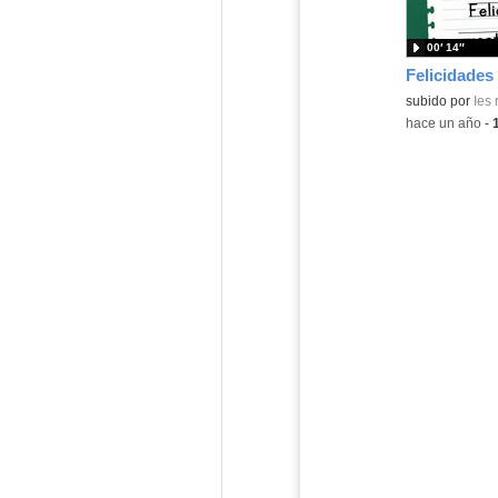
00′ 14″
Felicidades
subido por
Ies
-
hace un año
-