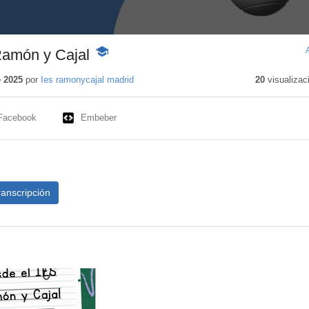
amón y Cajal
-
Contenido
educativo
e 2025
por
Ies ramonycajal madrid
20
visualizac
Facebook
Embeber
ranscripción