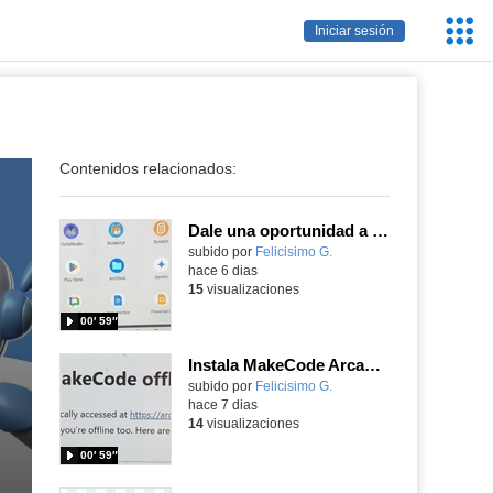
Servic
Iniciar sesión
Educa
Contenidos relacionados:
Dale una oportunidad a los Chromebooks y utiliza un proyector para realizar talleres si no tienes pantallas táctiles
Contenido educativo.
subido por
Felicisimo G.
-
hace 6 dias
15
visualizaciones
00′ 59″
Instala MakeCode Arcade para trabajar offline en tu tablet, ordenador, Chromebook
Contenido educativo.
subido por
Felicisimo G.
-
hace 7 dias
14
visualizaciones
00′ 59″