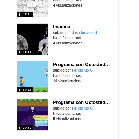
4
visualizaciones
04′ 08″
Imagina
Contenido educativo.
subido por
José Ignacio G.
-
hace 2 semanas
4
visualizaciones
04′ 31″
Programa con Octostudio, un juego de 4 personajes ganando la copa del mundo saltando y esquivando rivales.
Contenido educativo.
subido por
Felicisimo G.
-
hace 2 semanas
10
visualizaciones
10′ 41″
Programa con Octostudio, un juego moviendo la tablet para ganar con España, el mundial 2026
Contenido educativo.
subido por
Felicisimo G.
-
hace 2 semanas
5
visualizaciones
00′ 53″