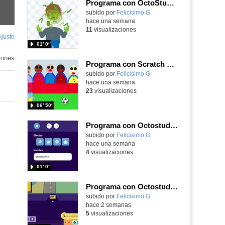
Programa con OctoStudio, un juego homenajeando al House of the dead con Zombies
Contenido educativo.
subido por
Felicisimo G.
-
hace una semana
11
visualizaciones
Ajuste
de
01′ 0″
pantalla
iones
Programa con Scratch Jr una barrera que se desplaza para dar sensación de movimiento
Contenido educativo.
subido por
Felicisimo G.
-
hace una semana
23
visualizaciones
06′ 50″
Programa con Octostudio, una animación utilizando la cámara para una foto y audio y texto para comunicar.
Contenido educativo.
subido por
Felicisimo G.
-
hace una semana
4
visualizaciones
01′ 0″
Programa con Octostudio, un juego de Educación Víal cruzando un paso de cebra.
Contenido educativo.
subido por
Felicisimo G.
-
hace 2 semanas
5
visualizaciones