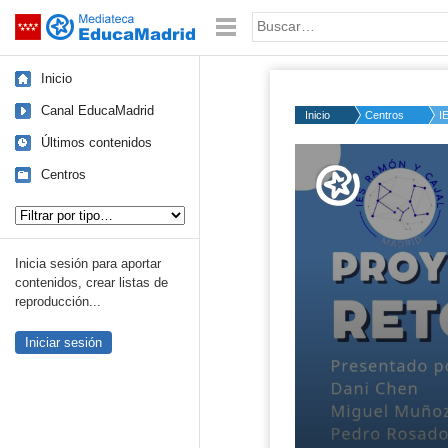
Mediateca de EducaMadrid
Saltar navegación
Palabra o frase:
Inicio
Canal EducaMadrid
Inicio
Centros
I
Últimos contenidos
Volume
50%
Centros
Tipo de contenido:
Inicia sesión para aportar
contenidos, crear listas de
reproducción...
Iniciar sesión