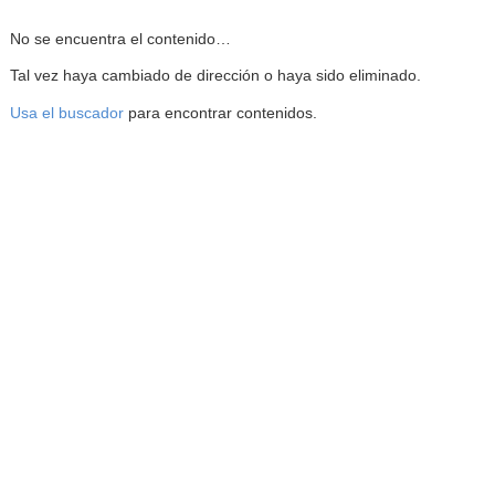
Reproductor de la Mediateca
No se encuentra el contenido…
Tal vez haya cambiado de dirección o haya sido eliminado.
Usa el buscador
para encontrar contenidos.