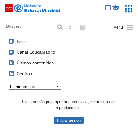
Mediateca de EducaMadrid
Saltar navegación
Servic
Educa
Palabra o frase:
Búsqueda avanzada
Ayuda
(en
ventana
Inicio
nueva)
Canal EducaMadrid
Últimos contenidos
Centros
Tipo de contenido:
Inicia sesión para aportar contenidos, crear listas de
reproducción...
Iniciar sesión