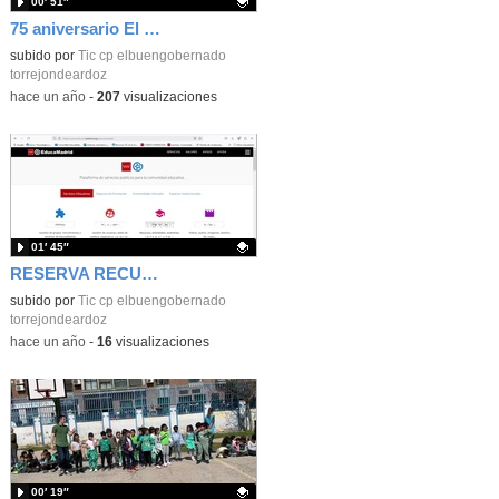
00′ 51″
75 aniversario El Buen Gobernador
Contenido educativo.
subido por
Tic cp elbuengobernado
torrejondeardoz
-
hace un año
-
207
visualizaciones
01′ 45″
RESERVA RECURSOS TIC: sala informática, robótica, táblets, etc
Contenido educativo.
subido por
Tic cp elbuengobernado
torrejondeardoz
-
hace un año
-
16
visualizaciones
00′ 19″