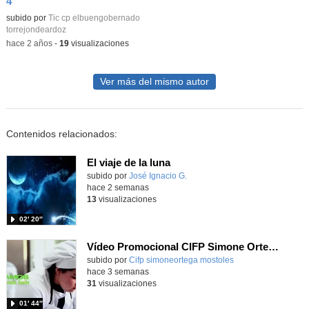
4
Contenido educativo.
subido por
Tic cp elbuengobernado
torrejondeardoz
-
hace 2 años
-
19
visualizaciones
Ver más del mismo autor
Contenidos relacionados:
El viaje de la luna
Contenido educativo.
subido por
José Ignacio G.
-
hace 2 semanas
13
visualizaciones
02′ 20″
Vídeo Promocional CIFP Simone Ortega
Contenido educativo.
subido por
Cifp simoneortega mostoles
-
hace 3 semanas
31
visualizaciones
01′ 44″