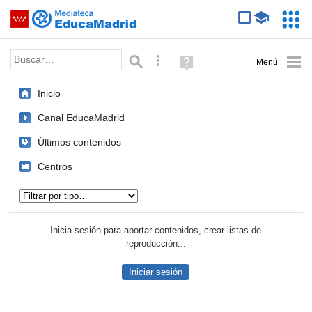
Mediateca de EducaMadrid
Saltar navegación
Servic
Educa
Palabra o frase:
Búsqueda avanzada
Ayuda
(en
ventana
Inicio
nueva)
Canal EducaMadrid
Últimos contenidos
Centros
Tipo de contenido:
Inicia sesión para aportar contenidos, crear listas de
reproducción...
Iniciar sesión