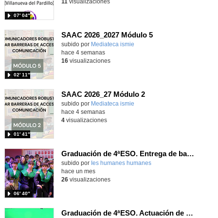
11
visualizaciones
07′ 04″
SAAC 2026_2027 Módulo 5
subido por
Mediateca ismie
-
hace 4 semanas
16
visualizaciones
02′ 11″
SAAC 2026_27 Módulo 2
subido por
Mediateca ismie
-
hace 4 semanas
4
visualizaciones
01′ 41″
Graduación de 4ªESO. Entrega de bandas 4ºE
subido por
Ies humanes humanes
-
hace un mes
26
visualizaciones
06′ 40″
Graduación de 4ªESO. Actuación de Erica Pérez