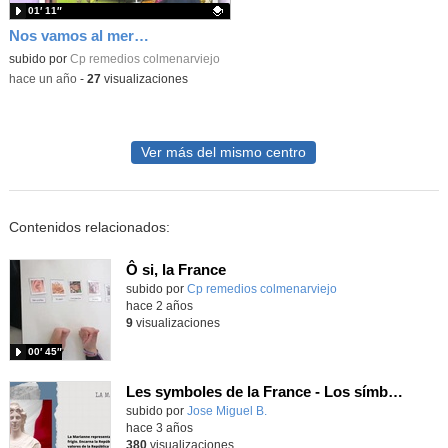
01′ 11″
Nos vamos al mercado.
Contenido educativo.
subido por
Cp remedios colmenarviejo
-
hace un año
-
27
visualizaciones
Ver más del mismo centro
Contenidos relacionados:
Ô si, la France
Contenido educativo.
subido por
Cp remedios colmenarviejo
-
hace 2 años
9
visualizaciones
00′ 45″
Les symboles de la France - Los símbolos de Francia
Contenido educativo.
subido por
Jose Miguel B.
-
hace 3 años
380
visualizaciones