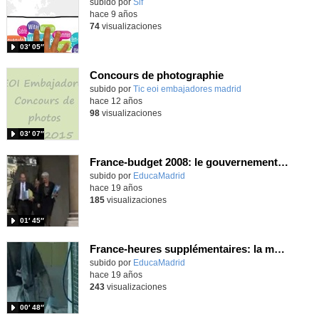
subido por
Slf
-
hace 9 años
74
visualizaciones
03′ 05″
Concours de photographie
subido por
Tic eoi embajadores madrid
-
hace 12 años
98
visualizaciones
03′ 07″
France-budget 2008: le gouvernement stabilise les déficits
subido por
EducaMadrid
-
hace 19 años
185
visualizaciones
01′ 45″
France-heures supplémentaires: la mesure en vigueur
subido por
EducaMadrid
-
hace 19 años
243
visualizaciones
00′ 48″