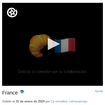
Ajuste
d
France
-
p
Contenido
educativo
Subido el
31 de enero de 2024
por
Cp remedios colmenarviejo