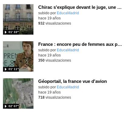
Chirac s'explique devant le juge, une première en France
subido por
EducaMadrid
-
hace 19 años
932
visualizaciones
01′ 33″
France : encore peu de femmes aux postes à responsabilité
subido por
EducaMadrid
-
hace 19 años
350
visualizaciones
01′ 11″
Géoportail, la france vue d'avion
subido por
EducaMadrid
-
hace 19 años
718
visualizaciones
02′ 07″