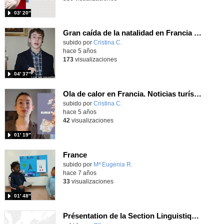
03′ 20″
Gran caída de la natalidad en Francia por Jorge C. (V.O. en francés). Forte chute de la natalité en France
Contenido educativo.
subido por
Cristina C.
-
hace 5 años
173
visualizaciones
04′ 37″
Ola de calor en Francia. Noticias turísticas con Julia K. Pic de chaleur en France. Des nouvelles touristiques avec Julia K.
Contenido educativo.
subido por
Cristina C.
-
hace 5 años
42
visualizaciones
01′ 19″
France
subido por
Mª Eugenia R.
-
hace 7 años
33
visualizaciones
01′ 48″
Présentation de la Section Linguistique française IES PINTOR ANTONIO LÓPEZ