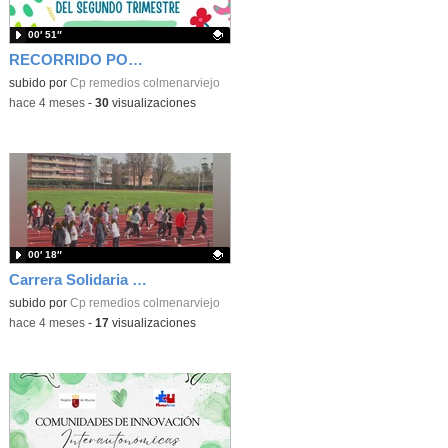
00′ 51″
RECORRIDO POR LAS ACTIVIDADES DEL 2º TRIMESTRE
Contenido educativo.
subido por
Cp remedios colmenarviejo
-
hace 4 meses
-
30
visualizaciones
00′ 18″
Carrera Solidaria 2026
Contenido educativo.
subido por
Cp remedios colmenarviejo
-
hace 4 meses
-
17
visualizaciones