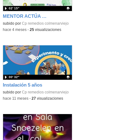
02′ 15″
MENTOR ACTÚA COMUNIDAD DE INNOVACIÓN MURCIA 2025-2026
Contenido educativo.
subido por
Cp remedios colmenarviejo
-
hace 4 meses
-
25
visualizaciones
00′ 32″
Instalación 5 años
Contenido educativo.
subido por
Cp remedios colmenarviejo
-
hace 11 meses
-
27
visualizaciones