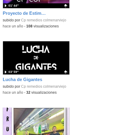
01′ 44″
Proyecto de Estimulación Sensorial en la Sala Snoezelen
Contenido educativo.
subido por
Cp remedios colmenarviejo
-
hace un año
-
108
visualizaciones
03′ 59″
Lucha de Gigantes
Contenido educativo.
subido por
Cp remedios colmenarviejo
-
hace un año
-
32
visualizaciones