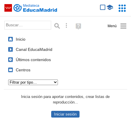
Mediateca de EducaMadrid
Saltar navegación
Servic
Educa
Palabra o frase:
Búsqueda avanzada
Ayuda
(en
ventana
Inicio
nueva)
Canal EducaMadrid
Últimos contenidos
Centros
Tipo de contenido:
Inicia sesión para aportar contenidos, crear listas de
reproducción...
Iniciar sesión