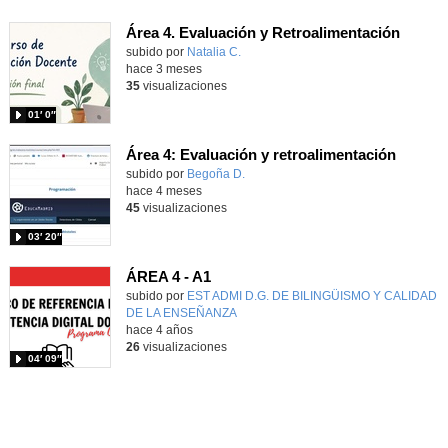
Área 4. Evaluación y Retroalimentación
subido por
Natalia C.
-
hace 3 meses
35
visualizaciones
01′ 0″
Área 4: Evaluación y retroalimentación
Contenido educativo.
subido por
Begoña D.
-
hace 4 meses
45
visualizaciones
03′ 20″
ÁREA 4 - A1
subido por
EST ADMI D.G. DE BILINGÜISMO Y CALIDAD
DE LA ENSEÑANZA
-
hace 4 años
26
visualizaciones
04′ 09″