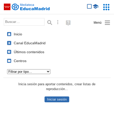
Mediateca de EducaMadrid
Saltar navegación
Servic
Educa
Palabra o frase:
Búsqueda avanzada
Ayuda
(en
ventana
Inicio
nueva)
Canal EducaMadrid
Últimos contenidos
Centros
Tipo de contenido:
Inicia sesión para aportar contenidos, crear listas de
reproducción...
Iniciar sesión