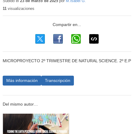
educativo
Subido el
23 de marzo de 2025
por
M.isabel G.
11
visualizaciones
MICROPROYECTO 2º TRIMESTRE DE NATURAL SCIENCE. 2º E.P
Más información
Transcripción
Del mismo autor…