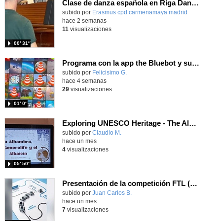
Clase de danza española en Riga Dance School Erasmus+
Contenido educativo.
subido por
Erasmus cpd carmenamaya madrid
-
hace 2 semanas
11
visualizaciones
00′ 31″
Programa con la app the Bluebot y supera los retos usando las tarjetas
Contenido educativo.
subido por
Felicisimo G.
-
hace 4 semanas
29
visualizaciones
01′ 0″
Exploring UNESCO Heritage - The Alhambra
Contenido educativo.
subido por
Claudio M.
-
hace un mes
4
visualizaciones
05′ 50″
Presentación de la competición FTL (Follow the Line) del Juan Pablo II de Parla
Contenido educativo.
subido por
Juan Carlos B.
-
hace un mes
7
visualizaciones