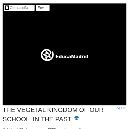
Contenido protegido…
Ajuste
d
THE VEGETAL KINGDOM OF OUR
p
SCHOOL. IN THE PAST
-
Contenido