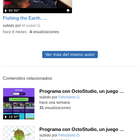
01′ 51″
Fishing the Earth. Social Science Project. Year 3
Contenido educativo.
subido por
M.isabel G.
-
hace 8 meses
-
4
visualizaciones
Ver más del mismo autor
Contenidos relacionados:
Programa con OctoStudio, un juego de disparos contra Zombies con un cargador basado en el House of the dead
Contenido educativo.
subido por
Felicisimo G.
-
hace una semana
31
visualizaciones
13′ 07″
Programa con OctoStudio, un juego homenajeando al House of the dead con Zombies
Contenido educativo.
subido por
Felicisimo G.
-