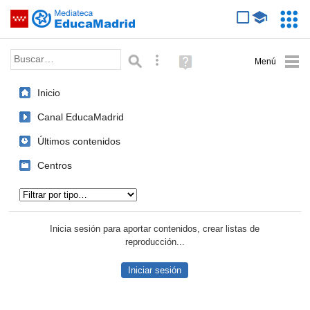
Mediateca de EducaMadrid
Saltar navegación
Servic
Educa
Palabra o frase:
Búsqueda avanzada
Ayuda
(en
ventana
Inicio
nueva)
Canal EducaMadrid
Últimos contenidos
Centros
Tipo de contenido:
Inicia sesión para aportar contenidos, crear listas de
reproducción...
Iniciar sesión