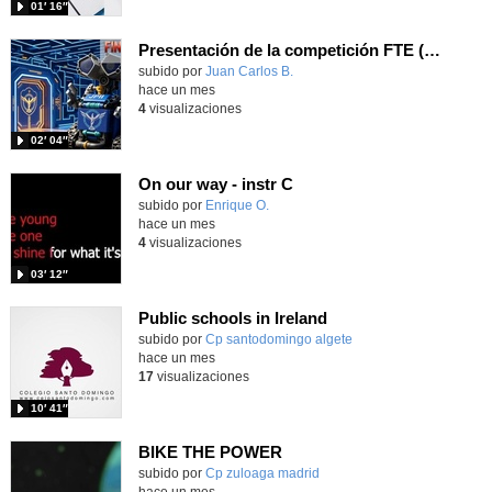
01′ 16″
Presentación de la competición FTE (Find tje Exit) del Juan Pablo II de Parla
Contenido educativo.
subido por
Juan Carlos B.
-
hace un mes
4
visualizaciones
02′ 04″
On our way - instr C
Contenido educativo.
subido por
Enrique O.
-
hace un mes
4
visualizaciones
03′ 12″
Public schools in Ireland
Contenido educativo.
subido por
Cp santodomingo algete
-
hace un mes
17
visualizaciones
10′ 41″
BIKE THE POWER
Contenido educativo.
subido por
Cp zuloaga madrid
-