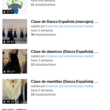
hace una semana
11
visualizaciones
01′ 0″
Clase de Danza Española (marcajes) en intercambio Erasmus+
Contenido educativo.
subido por
Erasmus cpd carmenamaya madrid
-
hace 2 semanas
36
visualizaciones
00′ 51″
Clase de abanicos (Danza Española) en intercambio Erasmus+
Contenido educativo.
subido por
Erasmus cpd carmenamaya madrid
-
hace 2 semanas
12
visualizaciones
00′ 17″
Clase de mantillas (Danza Española) en intercambio Erasmus+
Contenido educativo.
subido por
Erasmus cpd carmenamaya madrid
-
hace 2 semanas
10
visualizaciones
00′ 12″