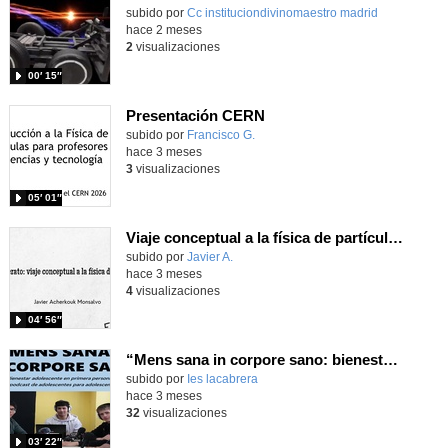
Contenido educativo.
subido por
Cc instituciondivinomaestro madrid
-
hace 2 meses
2
visualizaciones
00′ 15″
Presentación CERN
Contenido educativo.
subido por
Francisco G.
-
hace 3 meses
3
visualizaciones
05′ 01″
Viaje conceptual a la física de partículas II
Contenido educativo.
subido por
Javier A.
-
hace 3 meses
4
visualizaciones
04′ 56″
“Mens sana in corpore sano: bienestar adolescente en primera persona”
Contenido educativo.
subido por
Ies lacabrera
-
hace 3 meses
32
visualizaciones
03′ 22″