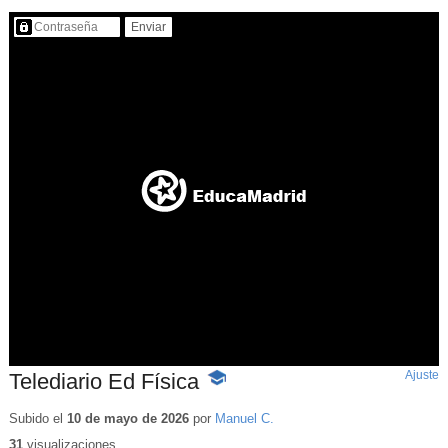
Contenido protegido…
Ajuste
d
Telediario Ed Física
-
p
Contenido
educativo
Subido el
10 de mayo de 2026
por
Manuel C.
31
visualizaciones