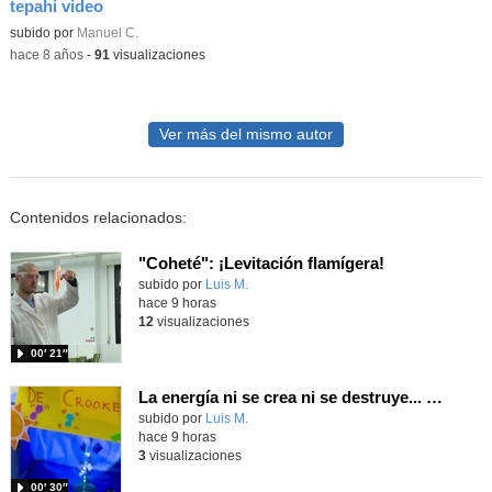
tepahi video
subido por
Manuel C.
-
hace 8 años
-
91
visualizaciones
Ver más del mismo autor
Contenidos relacionados:
"Coheté": ¡Levitación flamígera!
Contenido educativo.
subido por
Luis M.
-
hace 9 horas
12
visualizaciones
00′ 21″
La energía ni se crea ni se destruye... ¡se experimenta! El Tierno en la Feria Madrid es Ciencia 2026
Contenido educativo.
subido por
Luis M.
-
hace 9 horas
3
visualizaciones
00′ 30″