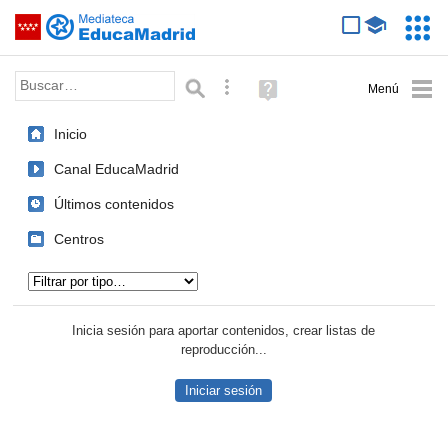
Mediateca de EducaMadrid
Saltar navegación
Servic
Educa
Palabra o frase:
Búsqueda avanzada
Ayuda
(en
ventana
Inicio
nueva)
Canal EducaMadrid
Últimos contenidos
Centros
Tipo de contenido:
Inicia sesión para aportar contenidos, crear listas de
reproducción...
Iniciar sesión