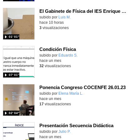
El Gabinete de Física del IES Enrique Tierno Galván de Parla (Curso 25-26)
Contenido educativo.
subido por
Luis M.
-
hace 10 horas
3
visualizaciones
01′ 01″
Condición Física
subido por
Eduardo S.
-
hace un mes
32
visualizaciones
07′ 01″
Ponencia Congreso COCENFE 26.01.23
Contenido educativo.
subido por
Elena María L.
-
hace un mes
17
visualizaciones
02′ 04″
Presentación Secuencia Didáctica
subido por
Julio P.
-
hace un mes