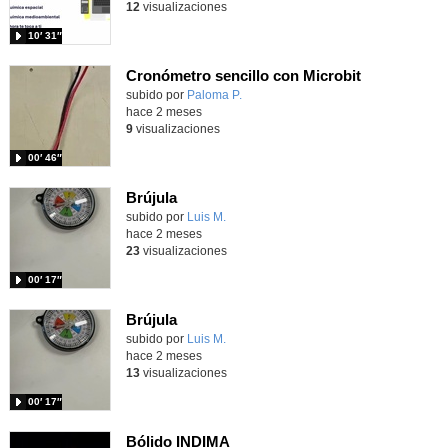
12
visualizaciones
10′ 31″
Cronómetro sencillo con Microbit
Contenido educativo.
subido por
Paloma P.
-
hace 2 meses
9
visualizaciones
00′ 46″
Brújula
Contenido educativo.
subido por
Luis M.
-
hace 2 meses
23
visualizaciones
00′ 17″
Brújula
Contenido educativo.
subido por
Luis M.
-
hace 2 meses
13
visualizaciones
00′ 17″
Bólido INDIMA