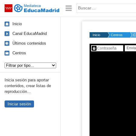
Mediateca de EducaMadrid
Saltar navegación
Palabra o frase:
Inicio
Canal EducaMadrid
Inicio
Centros
C
Últimos contenidos
Contenido protegido…
Centros
Tipo de contenido:
Inicia sesión para aportar
contenidos, crear listas de
reproducción...
Iniciar sesión