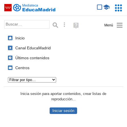
Mediateca de EducaMadrid
Saltar navegación
Servic
Educa
Palabra o frase:
Búsqueda avanzada
Ayuda
(en
ventana
Inicio
nueva)
Canal EducaMadrid
Últimos contenidos
Centros
Tipo de contenido:
Inicia sesión para aportar contenidos, crear listas de
reproducción...
Iniciar sesión