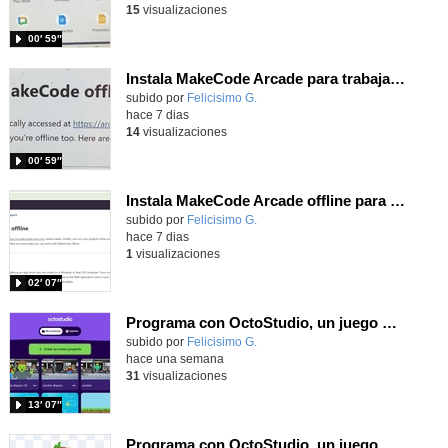
15
visualizaciones
00′ 59″
Instala MakeCode Arcade para trabajar offline en tu tablet, ordenador, Chromebook
Contenido educativo.
subido por
Felicisimo G.
-
hace 7 dias
14
visualizaciones
00′ 59″
Instala MakeCode Arcade offline para programar grandes juegos sin necesidad de Internet
Contenido educativo.
subido por
Felicisimo G.
-
hace 7 dias
1
visualizaciones
02′ 07″
Programa con OctoStudio, un juego de disparos contra Zombies con un cargador basado en el House of the dead
Contenido educativo.
subido por
Felicisimo G.
-
hace una semana
31
visualizaciones
13′ 07″
Programa con OctoStudio, un juego homenajeando al House of the dead con Zombies