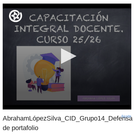
Ajuste
d
AbrahamLópezSilva_CID_Grupo14_Defensa
p
de portafolio