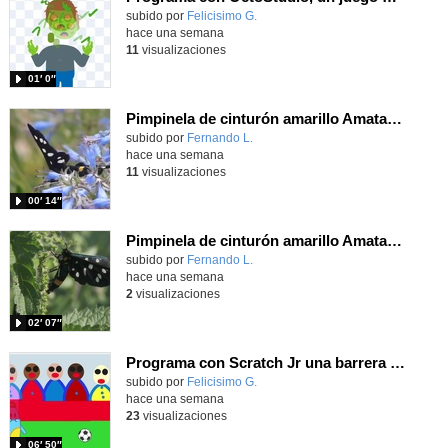
Contenido educativo.
subido por
Felicisimo G.
-
hace una semana
11
visualizaciones
01′ 0″
Pimpinela de cinturón amarillo Amata phegea (Linnaeus, 1758)
Contenido educativo.
subido por
Fernando L.
-
hace una semana
11
visualizaciones
00′ 14″
Pimpinela de cinturón amarillo Amata phegea (Linnaeus, 1758)
Contenido educativo.
subido por
Fernando L.
-
hace una semana
2
visualizaciones
02′ 07″
Programa con Scratch Jr una barrera que se desplaza para dar sensación de movimiento
Contenido educativo.
subido por
Felicisimo G.
-
hace una semana
23
visualizaciones
06′ 50″