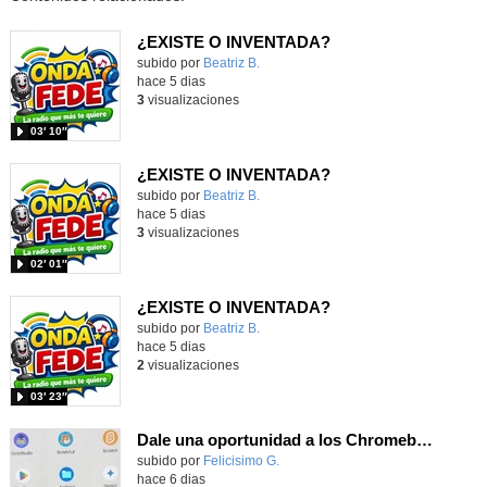
¿EXISTE O INVENTADA?
Contenido educativo.
subido por
Beatriz B.
-
hace 5 dias
3
visualizaciones
03′ 10″
¿EXISTE O INVENTADA?
Contenido educativo.
subido por
Beatriz B.
-
hace 5 dias
3
visualizaciones
02′ 01″
¿EXISTE O INVENTADA?
Contenido educativo.
subido por
Beatriz B.
-
hace 5 dias
2
visualizaciones
03′ 23″
Dale una oportunidad a los Chromebooks y utiliza un proyector para realizar talleres si no tienes pantallas táctiles
Contenido educativo.
subido por
Felicisimo G.
-
hace 6 dias