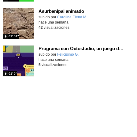
Asurbanipal animado
Contenido educativo.
subido por
Carolina Elena M.
-
hace una semana
42
visualizaciones
01′ 51″
Programa con Octostudio, un juego de Educación Víal cruzando un paso de cebra.
Contenido educativo.
subido por
Felicisimo G.
-
hace una semana
5
visualizaciones
01′ 0″