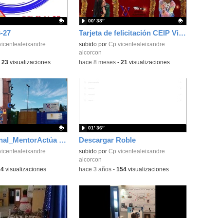
00′ 38″
-27
Tarjeta de felicitación CEIP Vicente Aleixandre
ativo.
vicentealeixandre
Contenido educativo.
subido por
Cp vicentealeixandre
alcorcon
-
23
visualizaciones
-
hace 8 meses
-
21
visualizaciones
01′ 36″
Proyecto Final_MentorActúa (Vicente Aleixandre-Villa de Alcorcón)
Descargar Roble
ativo.
vicentealeixandre
subido por
Cp vicentealeixandre
alcorcon
24
visualizaciones
-
hace 3 años
-
154
visualizaciones