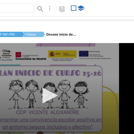
Búsqueda avanzada
Ayuda
(en
ventana
nueva)
P INF-PRI VICENTE A...
Vídeos
Dossier inicio de cu...