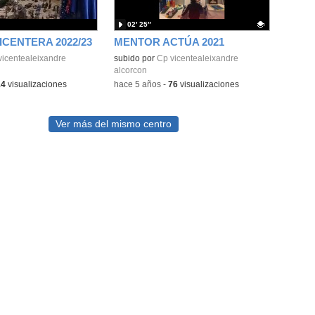
02′ 25″
ICENTERA 2022/23
MENTOR ACTÚA 2021
vicentealeixandre
Contenido educativo.
subido por
Cp vicentealeixandre
alcorcon
14
visualizaciones
-
hace 5 años
-
76
visualizaciones
Ver más del mismo centro