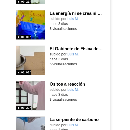
00′ 21″
La energía ni se crea ni se destruye... ¡se experimenta! El Tierno en la Feria Madrid es Ciencia 2026
Contenido educativo.
subido por
Luis M.
-
hace 3 dias
8
visualizaciones
00′ 30″
El Gabinete de Física del IES Enrique Tierno Galván de Parla (Curso 25-26)
Contenido educativo.
subido por
Luis M.
-
hace 3 dias
5
visualizaciones
01′ 01″
Ositos a reacción
Contenido educativo.
subido por
Luis M.
-
hace 3 dias
3
visualizaciones
00′ 32″
La serpiente de carbono
Contenido educativo.
subido por
Luis M.
-
hace 3 dias