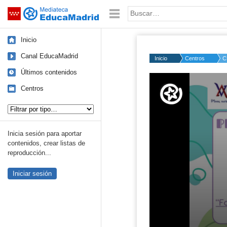
Mediateca de EducaMadrid
Saltar navegación
Palabra o frase:
Inicio
Canal EducaMadrid
Inicio
Centros
C
Últimos contenidos
Volume
50%
Centros
Tipo de contenido:
Inicia sesión para aportar
contenidos, crear listas de
reproducción...
Iniciar sesión