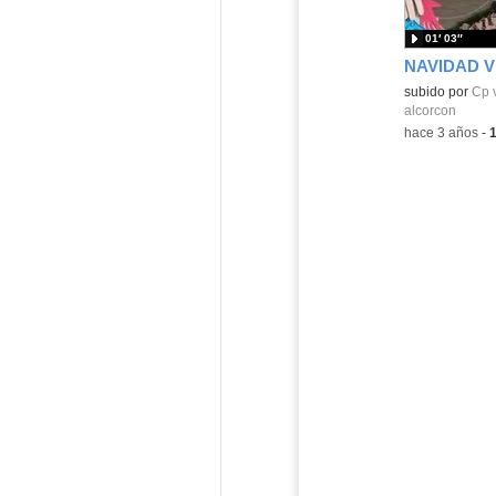
01′ 03″
NAVIDAD V
subido por
Cp 
alcorcon
-
hace 3 años
-