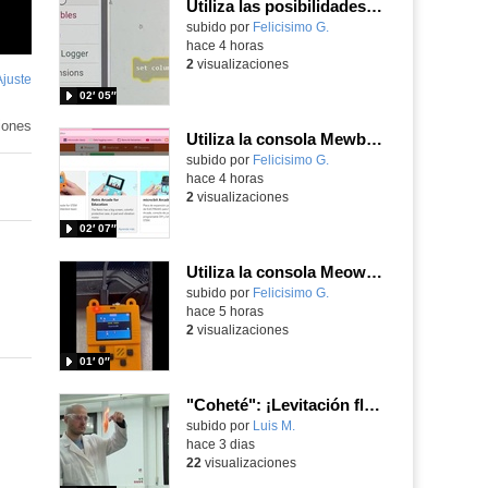
Utiliza las posibilidades de tu microbit programando com MakeCode para medir temperatura y nivel de luz con Datalogger
Contenido educativo.
subido por
Felicisimo G.
-
hace 4 horas
2
visualizaciones
Ajuste
de
02′ 05″
pantalla
iones
Utiliza la consola Mewbit de Kittenbot para llevar tus juegos arcade de MakeCode a tu mano
Contenido educativo.
subido por
Felicisimo G.
-
hace 4 horas
2
visualizaciones
02′ 07″
Utiliza la consola Meowbit de KIttenbot para jugar con tus programas MakeCode Arcade
Contenido educativo.
subido por
Felicisimo G.
-
hace 5 horas
2
visualizaciones
01′ 0″
"Coheté": ¡Levitación flamígera!
Contenido educativo.
subido por
Luis M.
-
hace 3 dias
22
visualizaciones