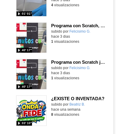
4
visualizaciones
01′ 01″
Programa con Scratch, 8 diferentes juegos para vivir la emoción de los partidos de España en el mundial 2026
Contenido educativo.
subido por
Felicisimo G.
-
hace 3 dias
1
visualizaciones
40′ 17″
Programa con Scratch juegos con los partidos del mundial 2026 ganados por España
Contenido educativo.
subido por
Felicisimo G.
-
hace 3 dias
1
visualizaciones
40′ 17″
¿EXISTE O INVENTADA?
Contenido educativo.
subido por
Beatriz B.
-
hace una semana
8
visualizaciones
03′ 10″