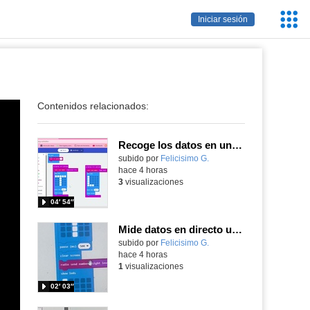
Servic
Iniciar sesión
Educa
Contenidos relacionados:
Recoge los datos en una gráfica programando tu placa microbit con MakeCode y conoce la Tª y nivel de luz en este eclipse
Contenido educativo.
subido por
Felicisimo G.
-
hace 4 horas
3
visualizaciones
04′ 54″
Mide datos en directo usando tu placa microbit y programando con MakeCode dos placas conectadas por radio
Contenido educativo.
subido por
Felicisimo G.
-
hace 4 horas
1
visualizaciones
02′ 03″