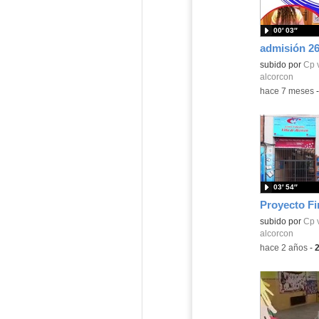
00′ 03″
admisión 26
Contenido educ
subido por
Cp 
alcorcon
-
hace 7 meses
03′ 54″
Contenido educ
subido por
Cp 
alcorcon
-
hace 2 años
-