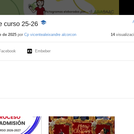
de curso 25-26
-
Contenido
educativo
e de 2025
por
Cp vicentealeixandre alcorcon
14
visualizac
Facebook
Embeber