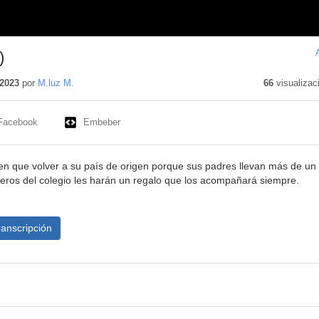
regalo (الهدية)
2023
por
M.luz M.
66
visualizac
Facebook
Embeber
n que volver a su país de origen porque sus padres llevan más de un
eros del colegio les harán un regalo que los acompañará siempre.
ranscripción