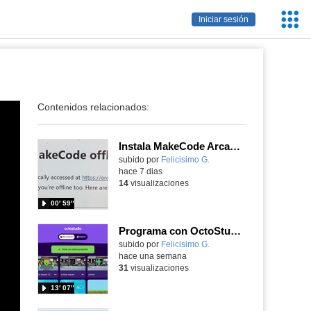
Servic
Iniciar sesión
Educa
Contenidos relacionados:
Instala MakeCode Arcade para trabajar offline en tu tablet, ordenador, Chromebook
Contenido educativo.
subido por
Felicisimo G.
-
hace 7 dias
14
visualizaciones
00′ 59″
Programa con OctoStudio, un juego de disparos contra Zombies con un cargador basado en el House of the dead
Contenido educativo.
subido por
Felicisimo G.
-
hace una semana
31
visualizaciones
13′ 07″