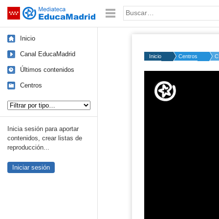
Mediateca de EducaMadrid
Saltar navegación
Palabra o frase:
Inicio
Canal EducaMadrid
Inicio
Centros
C
Últimos contenidos
Volume
50%
Centros
Tipo de contenido:
Inicia sesión para aportar
contenidos, crear listas de
reproducción...
Iniciar sesión