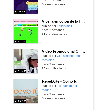
hace 2 semanas
5
visualizaciones
00′ 53″
Vive la emoción de la final del mundial programando con Scratch, un juego de toques y esquivar contrarios
Contenido educativo.
subido por
Felicisimo G.
-
hace 2 semanas
21
visualizaciones
12′ 30″
Vídeo Promocional CIFP Simone Ortega
Contenido educativo.
subido por
Cifp simoneortega
mostoles
-
hace 2 semanas
30
visualizaciones
01′ 44″
RepetArte - Como tú
subido por
ies puertabonita
madrid
-
hace 2 semanas
5
visualizaciones
19′ 19″