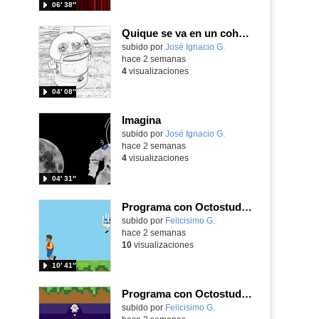
06′ 38″
Quique se va en un cohete
Contenido educativo.
subido por
José Ignacio G.
-
hace 2 semanas
4
visualizaciones
04′ 08″
Imagina
Contenido educativo.
subido por
José Ignacio G.
-
hace 2 semanas
4
visualizaciones
04′ 31″
Programa con Octostudio, un juego de 4 personajes ganando la copa del mundo saltando y esquivando rivales.
Contenido educativo.
subido por
Felicisimo G.
-
hace 2 semanas
10
visualizaciones
10′ 41″
Programa con Octostudio, un juego moviendo la tablet para ganar con España, el mundial 2026
Contenido educativo.
subido por
Felicisimo G.
-