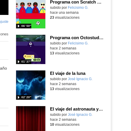
Programa con Scratch Jr una barrera que se desplaza para dar sensación de movimiento
Contenido educativo.
subido por
Felicisimo G.
-
hace una semana
23
visualizaciones
Ajuste
de
06′ 50″
pantalla
iones
Programa con Octostudio de un modo sencillo, offline y gratuito
Contenido educativo.
subido por
Felicisimo G.
-
hace 2 semanas
13
visualizaciones
01′ 37″
 año
El viaje de la luna
Contenido educativo.
subido por
José Ignacio G.
-
hace 2 semanas
13
visualizaciones
02′ 20″
El viaje del astronauta y la luna
Contenido educativo.
subido por
José Ignacio G.
-
hace 2 semanas
10
visualizaciones