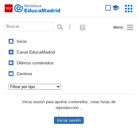
Mediateca de EducaMadrid
Saltar navegación
Servic
Educa
Palabra o frase:
Búsqueda avanzada
Ayuda
(en
ventana
Inicio
nueva)
Canal EducaMadrid
Últimos contenidos
Centros
Tipo de contenido:
Inicia sesión para aportar contenidos, crear listas de
reproducción...
Iniciar sesión