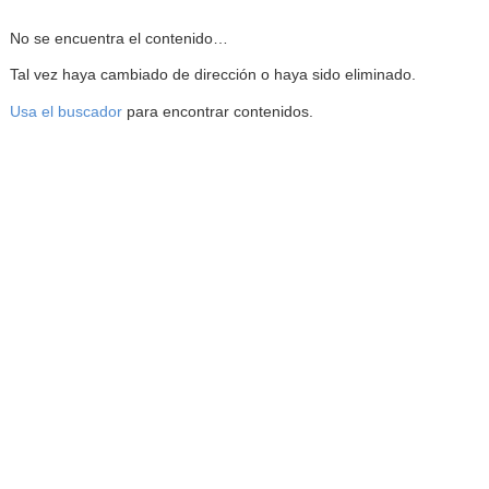
Reproductor de la Mediateca
No se encuentra el contenido…
Tal vez haya cambiado de dirección o haya sido eliminado.
Usa el buscador
para encontrar contenidos.