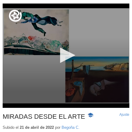
Ajuste
d
MIRADAS DESDE EL ARTE
-
p
Contenido
educativo
Subido el
21 de abril de 2022
por
Begoña C.