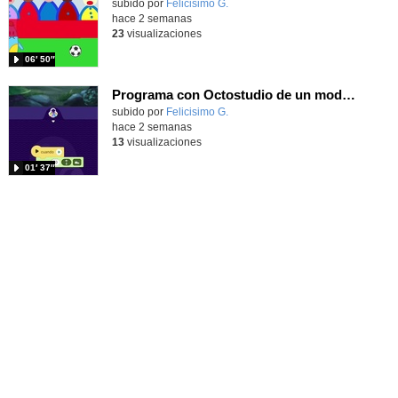
Contenido educativo.
subido por
Felicisimo G.
-
hace 2 semanas
23
visualizaciones
06′ 50″
Programa con Octostudio de un modo sencillo, offline y gratuito
Contenido educativo.
subido por
Felicisimo G.
-
hace 2 semanas
13
visualizaciones
01′ 37″