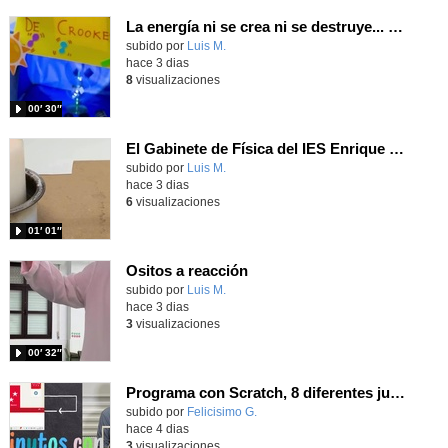
La energía ni se crea ni se destruye... ¡se experimenta! El Tierno en la Feria Madrid es Ciencia 2026
Contenido educativo.
subido por
Luis M.
-
hace 3 dias
8
visualizaciones
00′ 30″
El Gabinete de Física del IES Enrique Tierno Galván de Parla (Curso 25-26)
Contenido educativo.
subido por
Luis M.
-
hace 3 dias
6
visualizaciones
01′ 01″
Ositos a reacción
Contenido educativo.
subido por
Luis M.
-
hace 3 dias
3
visualizaciones
00′ 32″
Programa con Scratch, 8 diferentes juegos para vivir la emoción de los partidos de España en el mundial 2026
Contenido educativo.
subido por
Felicisimo G.
-
hace 4 dias
3
visualizaciones