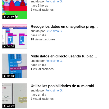
Contenido educativo.
subido por
Felicisimo G.
-
hace 3 horas
2
visualizaciones
06′ 50″
Recoge los datos en una gráfica programando tu placa microbit con MakeCode y conoce la Tª y nivel de luz en este eclipse
Contenido educativo.
subido por
Felicisimo G.
-
hace un dia
18
visualizaciones
04′ 54″
Mide datos en directo usando tu placa microbit y programando con MakeCode dos placas conectadas por radio
Contenido educativo.
subido por
Felicisimo G.
-
hace un dia
1
visualizaciones
02′ 03″
Utiliza las posibilidades de tu microbit programando com MakeCode para medir temperatura y nivel de luz con Datalogger
Contenido educativo.
subido por
Felicisimo G.
-
hace un dia
2
visualizaciones
02′ 05″