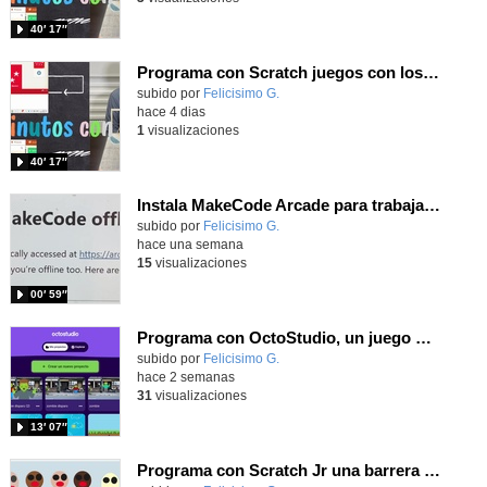
40′ 17″
Programa con Scratch juegos con los partidos del mundial 2026 ganados por España
Contenido educativo.
subido por
Felicisimo G.
-
hace 4 dias
1
visualizaciones
40′ 17″
Instala MakeCode Arcade para trabajar offline en tu tablet, ordenador, Chromebook
Contenido educativo.
subido por
Felicisimo G.
-
hace una semana
15
visualizaciones
00′ 59″
Programa con OctoStudio, un juego de disparos contra Zombies con un cargador basado en el House of the dead
Contenido educativo.
subido por
Felicisimo G.
-
hace 2 semanas
31
visualizaciones
13′ 07″
Programa con Scratch Jr una barrera que se desplaza para dar sensación de movimiento