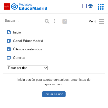
Mediateca de EducaMadrid
Saltar navegación
Servic
Educa
Palabra o frase:
Búsqueda avanzada
Ayuda
(en
ventana
Inicio
nueva)
Canal EducaMadrid
Últimos contenidos
Centros
Tipo de contenido:
Inicia sesión para aportar contenidos, crear listas de
reproducción...
Iniciar sesión