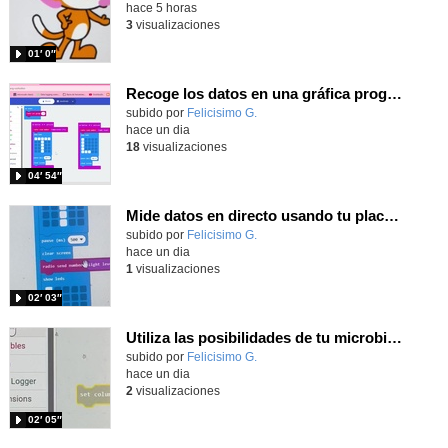
hace 5 horas
3
visualizaciones
01′ 0″
Recoge los datos en una gráfica programando tu placa microbit con MakeCode y conoce la Tª y nivel de luz en este eclipse
Contenido educativo.
subido por
Felicisimo G.
-
hace un dia
18
visualizaciones
04′ 54″
Mide datos en directo usando tu placa microbit y programando con MakeCode dos placas conectadas por radio
Contenido educativo.
subido por
Felicisimo G.
-
hace un dia
1
visualizaciones
02′ 03″
Utiliza las posibilidades de tu microbit programando com MakeCode para medir temperatura y nivel de luz con Datalogger
Contenido educativo.
subido por
Felicisimo G.
-
hace un dia
2
visualizaciones
02′ 05″