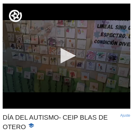
Ajuste
d
DÍA DEL AUTISMO- CEIP BLAS DE
p
OTERO
-
Contenido