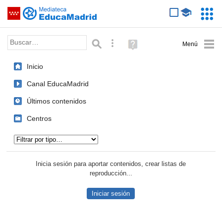
Mediateca de EducaMadrid
Saltar navegación
Servic
Educa
Palabra o frase:
Búsqueda avanzada
Ayuda
(en
ventana
Inicio
nueva)
Canal EducaMadrid
Últimos contenidos
Centros
Tipo de contenido:
Inicia sesión para aportar contenidos, crear listas de
reproducción...
Iniciar sesión