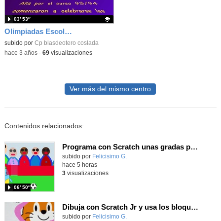
03′ 53″
Olimpiadas Escolares Coslada 2023
Contenido educativo.
subido por
Cp blasdeotero coslada
-
hace 3 años
-
69
visualizaciones
Ver más del mismo centro
Contenidos relacionados:
Programa con Scratch unas gradas para que produzca el efecto de desplazamiento.
Contenido educativo.
subido por
Felicisimo G.
-
hace 5 horas
3
visualizaciones
06′ 50″
Dibuja con Scratch Jr y usa los bloques de aparecer/desparecer para hacer animaciones
Contenido educativo.
subido por
Felicisimo G.
-