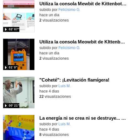
Utiliza la consola Mewbit de Kittenbot para llevar tus juegos arcade de MakeCode a tu mano
Contenido educativo.
subido por
Felicisimo G.
-
hace un dia
2
visualizaciones
02′ 07″
Utiliza la consola Meowbit de KIttenbot para jugar con tus programas MakeCode Arcade
Contenido educativo.
subido por
Felicisimo G.
-
hace un dia
2
visualizaciones
01′ 0″
"Coheté": ¡Levitación flamígera!
Contenido educativo.
subido por
Luis M.
-
hace 4 dias
22
visualizaciones
00′ 21″
La energía ni se crea ni se destruye... ¡se experimenta! El Tierno en la Feria Madrid es Ciencia 2026
Contenido educativo.
subido por
Luis M.
-
hace 4 dias
8
visualizaciones