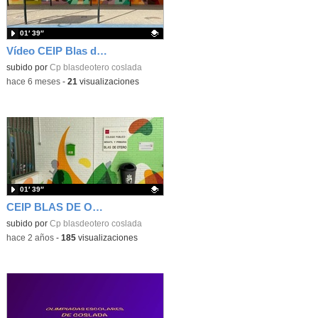
01′ 39″
Vídeo CEIP Blas de Otero
Contenido educativo.
subido por
Cp blasdeotero coslada
-
hace 6 meses
-
21
visualizaciones
01′ 39″
CEIP BLAS DE OTERO COSLADA
Contenido educativo.
subido por
Cp blasdeotero coslada
-
hace 2 años
-
185
visualizaciones