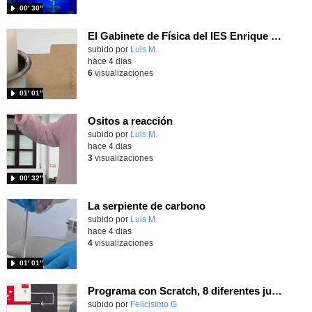
00′ 30″
El Gabinete de Física del IES Enrique Tierno Galván de Parla (Curso 25-26)
Contenido educativo.
subido por
Luis M.
-
hace 4 dias
6
visualizaciones
01′ 01″
Ositos a reacción
Contenido educativo.
subido por
Luis M.
-
hace 4 dias
3
visualizaciones
00′ 32″
La serpiente de carbono
Contenido educativo.
subido por
Luis M.
-
hace 4 dias
4
visualizaciones
01′ 01″
Programa con Scratch, 8 diferentes juegos para vivir la emoción de los partidos de España en el mundial 2026
Contenido educativo.
subido por
Felicisimo G.
-