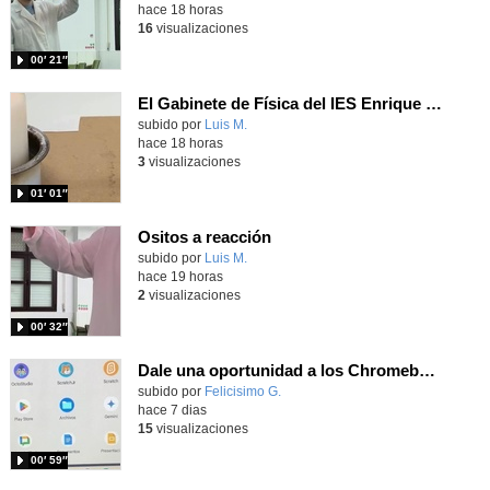
hace 18 horas
16
visualizaciones
00′ 21″
El Gabinete de Física del IES Enrique Tierno Galván de Parla (Curso 25-26)
Contenido educativo.
subido por
Luis M.
-
hace 18 horas
3
visualizaciones
01′ 01″
Ositos a reacción
Contenido educativo.
subido por
Luis M.
-
hace 19 horas
2
visualizaciones
00′ 32″
Dale una oportunidad a los Chromebooks y utiliza un proyector para realizar talleres si no tienes pantallas táctiles
Contenido educativo.
subido por
Felicisimo G.
-
hace 7 dias
15
visualizaciones
00′ 59″