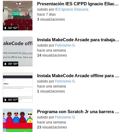
Presentación IES CIFPD Ignacio Ellacuría
Contenido educativo.
subido por
IES Ignacio Ellacuria
-
hace 7 dias
3
visualizaciones
02′ 52″
Instala MakeCode Arcade para trabajar offline en tu tablet, ordenador, Chromebook
Contenido educativo.
subido por
Felicisimo G.
-
hace una semana
14
visualizaciones
00′ 59″
Instala MakeCode Arcade offline para programar grandes juegos sin necesidad de Internet
Contenido educativo.
subido por
Felicisimo G.
-
hace una semana
1
visualizaciones
02′ 07″
Programa con Scratch Jr una barrera que se desplaza para dar sensación de movimiento
Contenido educativo.
subido por
Felicisimo G.
-
hace una semana
23
visualizaciones