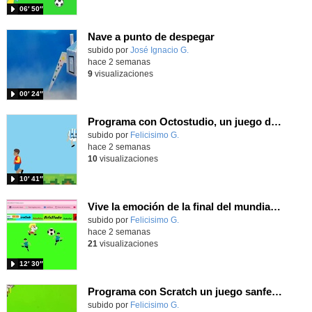
06′ 50″
Nave a punto de despegar
Contenido educativo.
subido por
José Ignacio G.
-
hace 2 semanas
9
visualizaciones
00′ 24″
Programa con Octostudio, un juego de 4 personajes ganando la copa del mundo saltando y esquivando rivales.
Contenido educativo.
subido por
Felicisimo G.
-
hace 2 semanas
10
visualizaciones
10′ 41″
Vive la emoción de la final del mundial programando con Scratch, un juego de toques y esquivar contrarios
Contenido educativo.
subido por
Felicisimo G.
-
hace 2 semanas
21
visualizaciones
12′ 30″
Programa con Scratch un juego sanferminero con Mikel Merino evitando toros y dando toques al balón.
Contenido educativo.
subido por
Felicisimo G.
-