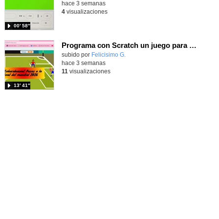
hace 3 semanas
4
visualizaciones
00′ 58″
Programa con Scratch un juego para vivir la emoción de los centros desde la banda de España
Contenido educativo.
subido por
Felicisimo G.
-
hace 3 semanas
11
visualizaciones
13′ 41″