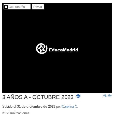
Contenido protegido…
Ajuste
d
3 AÑOS A - OCTUBRE 2023
-
p
Contenido
educativo
Subido el
31 de diciembre de 2023
por
Carolina C.
21
visualizaciones