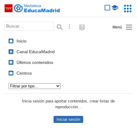
Mediateca de EducaMadrid
Saltar navegación
Servic
Educa
Palabra o frase:
Búsqueda avanzada
Ayuda
(en
ventana
Inicio
nueva)
Canal EducaMadrid
Últimos contenidos
Centros
Tipo de contenido:
Inicia sesión para aportar contenidos, crear listas de
reproducción...
Iniciar sesión