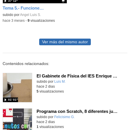
37′ 12″
Tema 5.- Funciones 3ª Sesión 07-05-2026
Contenido educativo.
subido por
Angel Luis S.
-
hace 3 meses
-
9
visualizaciones
Ver más del mismo autor
Contenidos relacionados:
El Gabinete de Física del IES Enrique Tierno Galván de Parla (Curso 25-26)
Contenido educativo.
subido por
Luis M.
-
hace 2 dias
5
visualizaciones
01′ 01″
Programa con Scratch, 8 diferentes juegos para vivir la emoción de los partidos de España en el mundial 2026
Contenido educativo.
subido por
Felicisimo G.
-
hace 2 dias
1
visualizaciones