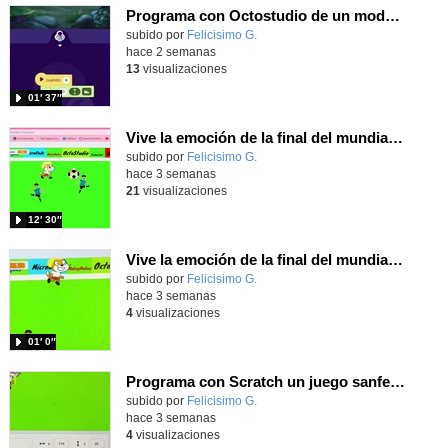
Programa con Octostudio de un modo sencillo, offline y gratuito
Contenido educativo.
subido por
Felicisimo G.
-
hace 2 semanas
13
visualizaciones
01′ 37″
Vive la emoción de la final del mundial programando con Scratch, un juego de toques y esquivar contrarios
Contenido educativo.
subido por
Felicisimo G.
-
hace 3 semanas
21
visualizaciones
12′ 30″
Vive la emoción de la final del mundial 2026, programando con Scratch un juego de toques.
Contenido educativo.
subido por
Felicisimo G.
-
hace 3 semanas
4
visualizaciones
01′ 0″
Programa con Scratch un juego sanferminero con Mikel Merino evitando toros y dando toques al balón.
Contenido educativo.
subido por
Felicisimo G.
-
hace 3 semanas
4
visualizaciones