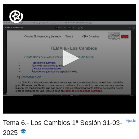
Ajuste
d
Tema 6.- Los Cambios 1ª Sesión 31-03-
p
2025
-
Contenido