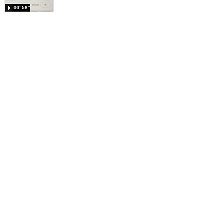
00′ 58″