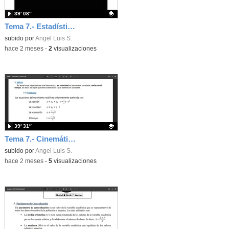
39′ 08″
Tema 7.- Estadística 2ª Sesión 21-05-2026
Contenido educativo.
subido por
Angel Luis S.
-
hace 2 meses
-
2
visualizaciones
39′ 31″
Tema 7.- Cinemática 2ª Sesión 21-05-2026
Contenido educativo.
subido por
Angel Luis S.
-
hace 2 meses
-
5
visualizaciones