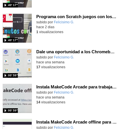
40′ 17″
Programa con Scratch juegos con los partidos del mundial 2026 ganados por España
Contenido educativo.
subido por
Felicisimo G.
-
hace 2 dias
1
visualizaciones
40′ 17″
Dale una oportunidad a los Chromebooks y utiliza un proyector para realizar talleres si no tienes pantallas táctiles
Contenido educativo.
subido por
Felicisimo G.
-
hace una semana
17
visualizaciones
00′ 59″
Instala MakeCode Arcade para trabajar offline en tu tablet, ordenador, Chromebook
Contenido educativo.
subido por
Felicisimo G.
-
hace una semana
14
visualizaciones
00′ 59″
Instala MakeCode Arcade offline para programar grandes juegos sin necesidad de Internet
Contenido educativo.
subido por
Felicisimo G.
-