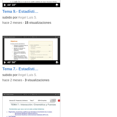
44′ 18″
Tema 9.- Estadística 2ª Sesión 19-05-2026
Contenido educativo.
subido por
Angel Luis S.
-
hace 2 meses
-
15
visualizaciones
40′ 58″
Tema 7.- Estadística 1ª Sesión 14-05-2026
Contenido educativo.
subido por
Angel Luis S.
-
hace 2 meses
-
3
visualizaciones