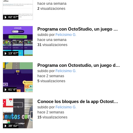
hace una semana
2
visualizaciones
02′ 07″
Programa con OctoStudio, un juego de disparos contra Zombies con un cargador basado en el House of the dead
Contenido educativo.
subido por
Felicisimo G.
-
hace una semana
31
visualizaciones
13′ 07″
Programa con Octostudio, un juego de Educación Víal cruzando un paso de cebra.
Contenido educativo.
subido por
Felicisimo G.
-
hace 2 semanas
5
visualizaciones
01′ 0″
Conoce los bloques de la app Octostudio, gratuito, offline y para tu tablet y móvil - Contenido educativo
Contenido educativo.
subido por
Felicisimo G.
-
hace 2 semanas
15
visualizaciones
38′ 02″