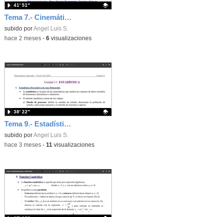
41′ 51″
Tema 7.- Cinemática 1ª Sesión 14-05-2026
Contenido educativo.
subido por
Angel Luis S.
-
hace 2 meses
-
6
visualizaciones
38′ 22″
Tema 9.- Estadística 1ª Sesión 12-05-2026
Contenido educativo.
subido por
Angel Luis S.
-
hace 3 meses
-
11
visualizaciones