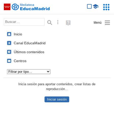
Mediateca de EducaMadrid
Saltar navegación
Servic
Educa
Palabra o frase:
Búsqueda avanzada
Ayuda
(en
ventana
Inicio
nueva)
Canal EducaMadrid
Últimos contenidos
Centros
Tipo de contenido:
Inicia sesión para aportar contenidos, crear listas de
reproducción...
Iniciar sesión