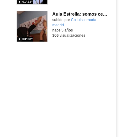
01′ 23″
Aula Estrella: somos centro preferente TEA
Contenido educativo.
subido por
Cp luiscernuda
madrid
-
hace 5 años
306
visualizaciones
03′ 58″