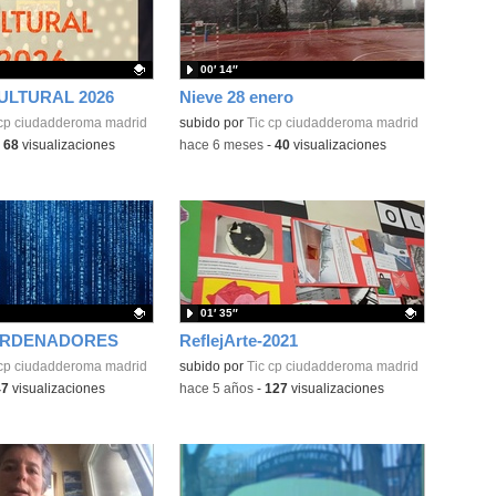
00′ 14″
ULTURAL 2026
Nieve 28 enero
ativo.
 cp ciudadderoma madrid
subido por
Tic cp ciudadderoma madrid
-
68
visualizaciones
-
hace 6 meses
-
40
visualizaciones
01′ 35″
ORDENADORES
ReflejArte-2021
ativo.
 cp ciudadderoma madrid
Contenido educativo.
subido por
Tic cp ciudadderoma madrid
47
visualizaciones
-
hace 5 años
-
127
visualizaciones