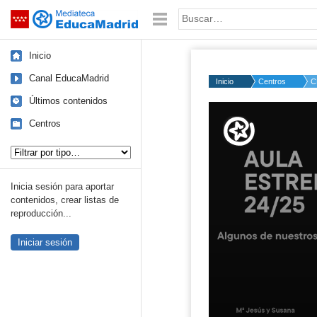
Mediateca de EducaMadrid
Saltar navegación
Palabra o frase:
Inicio
Canal EducaMadrid
Inicio
Centros
C
Últimos contenidos
Volume
50%
Centros
Tipo de contenido:
Inicia sesión para aportar
contenidos, crear listas de
reproducción...
Iniciar sesión