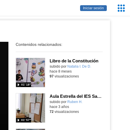
Servic
Iniciar sesión
Educa
Contenidos relacionados:
Libro de la Constitución
Contenido educativo.
subido por
Natalia I. De D.
-
hace 8 meses
97
visualizaciones
01′ 18″
Aula Estrella del IES Santa Eugenia
Contenido educativo.
subido por
Ruben H.
-
hace 3 años
72
visualizaciones
01′ 57″