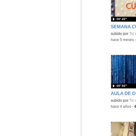
00′ 45″
SEMANA C
Contenido educ
subido por
Tic
-
hace 5 meses
00′ 56″
AULA DE 
Contenido educ
subido por
Tic
-
hace 4 años
-