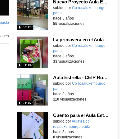
Nuevo Proyecto Aula Estrella
Contenido educativo.
subido por
Cp rosaluxemburgo
parla
-
hace 3 años
Ajuste
de
55
visualizaciones
00′ 28″
pantalla
iones
La primavera en el Aula Estrella
Contenido educativo.
subido por
Cp rosaluxemburgo
parla
-
hace 3 años
33
visualizaciones
01′ 04″
Aula Estrella - CEIP Rosa Luxemburgo - Parla
Contenido educativo.
subido por
Cp rosaluxemburgo
parla
-
hace 3 años
110
visualizaciones
01′ 07″
Cuento para el Aula Estrella
subido por
Aulatea cp
rosaluxemburgo parla
-
hace 3 años
8
visualizaciones