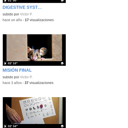
01′ 50″
DIGESTIVE SYSTEM SONG 2nd Grade
Contenido educativo.
subido por
Victor P.
-
hace un año
-
17
visualizaciones
02′ 10″
MISIÓN FINAL
Contenido educativo.
subido por
Victor P.
-
hace 3 años
-
37
visualizaciones
02′ 34″