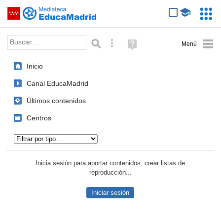
Mediateca de EducaMadrid
Saltar navegación
Servic
Educa
Palabra o frase:
Búsqueda avanzada
Ayuda
(en
ventana
Inicio
nueva)
Canal EducaMadrid
Últimos contenidos
Centros
Tipo de contenido:
Inicia sesión para aportar contenidos, crear listas de
reproducción...
Iniciar sesión