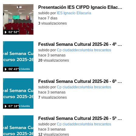
Presentación IES CIFPD Ignacio Ellacuría
Contenido educativo.
subido por
IES Ignacio Ellacuria
-
hace 7 dias
3
visualizaciones
02′ 52″
Festival Semana Cultural 2025-26 - 4º de Primaria
subido por
Cp ciudaddecolumbia trescantos
-
hace 3 semanas
20
visualizaciones
06′ 43″
Festival Semana Cultural 2025-26 - 6º de Primaria
subido por
Cp ciudaddecolumbia trescantos
-
hace 3 semanas
7
visualizaciones
07′ 18″
Festival Semana Cultural 2025-26 - 5º de Primaria
subido por
Cp ciudaddecolumbia trescantos
-
hace 3 semanas
12
visualizaciones