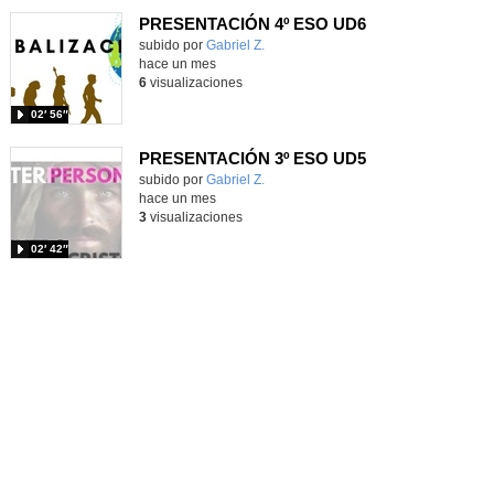
PRESENTACIÓN 4º ESO UD6
Contenido educativo.
subido por
Gabriel Z.
-
hace un mes
6
visualizaciones
02′ 56″
PRESENTACIÓN 3º ESO UD5
Contenido educativo.
subido por
Gabriel Z.
-
hace un mes
3
visualizaciones
02′ 42″