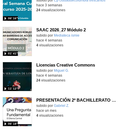
subido por
Cp ciudaddecolumbia trescantos
-
hace 3 semanas
24
visualizaciones
06′ 16″
SAAC 2026_27 Módulo 2
subido por
Mediateca ismie
-
hace 4 semanas
4
visualizaciones
01′ 41″
Licencias Creative Commons
Contenido educativo.
subido por
Miguel G.
-
hace 4 semanas
24
visualizaciones
11′ 12″
PRESENTACIÓN 2º BACHILLERATO UD3
Contenido educativo.
subido por
Gabriel Z.
-
hace un mes
4
visualizaciones
06′ 18″