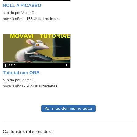
ROLL A PICASSO
Contenido educativo.
subido por
Victor P.
-
hace 3 años
-
156
visualizaciones
03′ 0″
Tutorial con OBS
Contenido educativo.
subido por
Victor P.
-
hace 3 años
-
26
visualizaciones
Ver más del mismo autor
Contenidos relacionados: