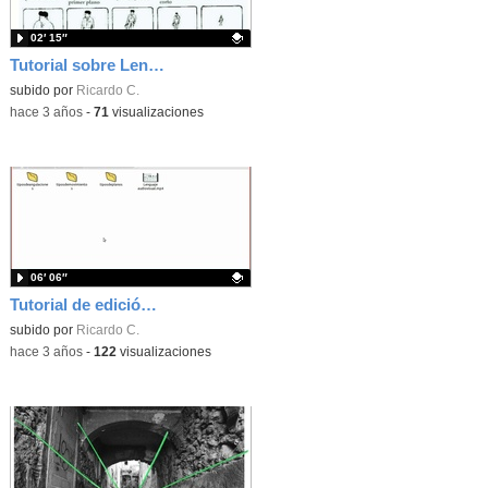
02′ 15″
Tutorial sobre Lenguaje Audiovisual
Contenido educativo.
subido por
Ricardo C.
-
hace 3 años
-
71
visualizaciones
06′ 06″
Tutorial de edición de videos con Canva
Contenido educativo.
subido por
Ricardo C.
-
hace 3 años
-
122
visualizaciones