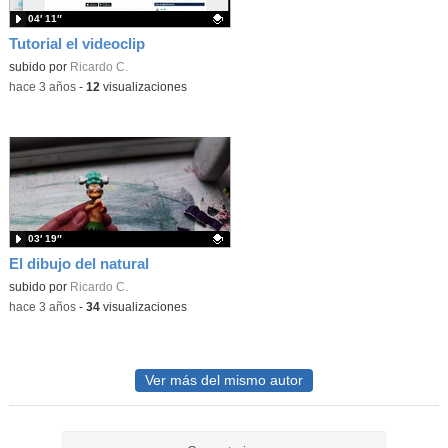
04′ 11″
Tutorial el videoclip
Contenido educativo.
subido por
Ricardo C.
-
hace 3 años
-
12
visualizaciones
03′ 19″
El dibujo del natural
Contenido educativo.
subido por
Ricardo C.
-
hace 3 años
-
34
visualizaciones
Ver más del mismo autor