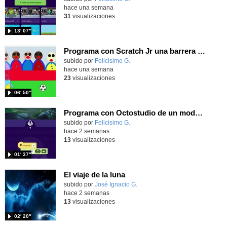
hace una semana
31
visualizaciones
13′ 07″
Programa con Scratch Jr una barrera que se desplaza para dar sensación de movimiento
Contenido educativo.
subido por
Felicisimo G.
-
hace una semana
23
visualizaciones
06′ 50″
Programa con Octostudio de un modo sencillo, offline y gratuito
Contenido educativo.
subido por
Felicisimo G.
-
hace 2 semanas
13
visualizaciones
01′ 37″
El viaje de la luna
Contenido educativo.
subido por
José Ignacio G.
-
hace 2 semanas
13
visualizaciones
02′ 20″