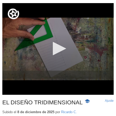
Ajuste
d
EL DISEÑO TRIDIMENSIONAL
-
p
Contenido
educativo
Subido el
8 de diciembre de 2025
por
Ricardo C.