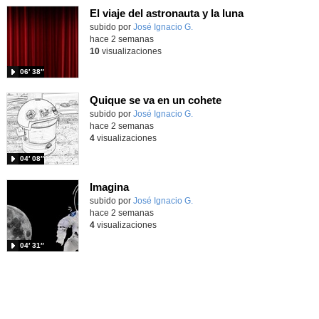
El viaje del astronauta y la luna
Contenido educativo.
subido por
José Ignacio G.
-
hace 2 semanas
10
visualizaciones
06′ 38″
Quique se va en un cohete
Contenido educativo.
subido por
José Ignacio G.
-
hace 2 semanas
4
visualizaciones
04′ 08″
Imagina
Contenido educativo.
subido por
José Ignacio G.
-
hace 2 semanas
4
visualizaciones
04′ 31″