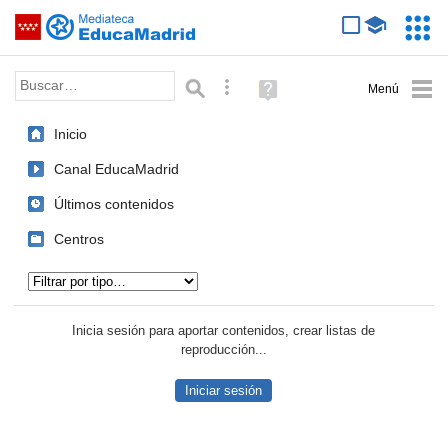
Mediateca de EducaMadrid
Saltar navegación
Servic
Educa
Palabra o frase:
Búsqueda avanzada
Ayuda
(en
ventana
Inicio
nueva)
Canal EducaMadrid
Últimos contenidos
Centros
Tipo de contenido:
Inicia sesión para aportar contenidos, crear listas de
reproducción...
Iniciar sesión