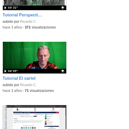
04′ 31″
Tutorial Perspectiva Cónica
Contenido educativo.
subido por
Ricardo C.
-
hace 3 años
-
371
visualizaciones
04′ 05″
Tutorial El cartel
Contenido educativo.
subido por
Ricardo C.
-
hace 3 años
-
71
visualizaciones