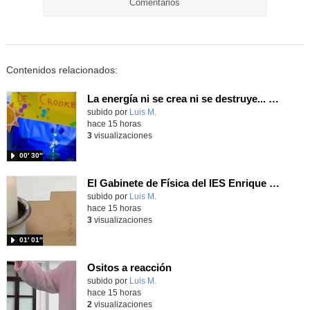
Comentarios
Contenidos relacionados:
La energía ni se crea ni se destruye... ¡se experimenta! El Tierno en la Feria Madrid es Ciencia 2026
Contenido educativo.
subido por
Luis M.
-
hace 15 horas
3
visualizaciones
00′ 30″
El Gabinete de Física del IES Enrique Tierno Galván de Parla (Curso 25-26)
Contenido educativo.
subido por
Luis M.
-
hace 15 horas
3
visualizaciones
01′ 01″
Ositos a reacción
Contenido educativo.
subido por
Luis M.
-
hace 15 horas
2
visualizaciones