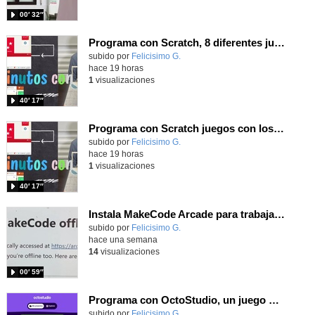
00′ 32″
Programa con Scratch, 8 diferentes juegos para vivir la emoción de los partidos de España en el mundial 2026
Contenido educativo.
subido por
Felicisimo G.
-
hace 19 horas
1
visualizaciones
40′ 17″
Programa con Scratch juegos con los partidos del mundial 2026 ganados por España
Contenido educativo.
subido por
Felicisimo G.
-
hace 19 horas
1
visualizaciones
40′ 17″
Instala MakeCode Arcade para trabajar offline en tu tablet, ordenador, Chromebook
Contenido educativo.
subido por
Felicisimo G.
-
hace una semana
14
visualizaciones
00′ 59″
Programa con OctoStudio, un juego de disparos contra Zombies con un cargador basado en el House of the dead
Contenido educativo.
subido por
Felicisimo G.
-