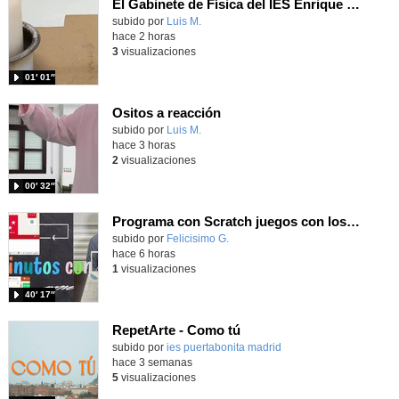
El Gabinete de Física del IES Enrique Tierno Galván de Parla (Curso 25-26)
Contenido educativo.
subido por
Luis M.
-
hace 2 horas
3
visualizaciones
01′ 01″
Ositos a reacción
Contenido educativo.
subido por
Luis M.
-
hace 3 horas
2
visualizaciones
00′ 32″
Programa con Scratch juegos con los partidos del mundial 2026 ganados por España
Contenido educativo.
subido por
Felicisimo G.
-
hace 6 horas
1
visualizaciones
40′ 17″
RepetArte - Como tú
subido por
ies puertabonita madrid
-
hace 3 semanas
5
visualizaciones