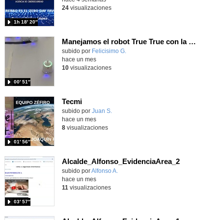
24
visualizaciones
1h 18′ 20″
Manejamos el robot True True con la app y hacemos carreras
Contenido educativo.
subido por
Felicisimo G.
-
hace un mes
10
visualizaciones
00′ 51″
Tecmi
Contenido educativo.
subido por
Juan S.
-
hace un mes
8
visualizaciones
01′ 56″
Alcalde_Alfonso_EvidenciaArea_2
Contenido educativo.
subido por
Alfonso A.
-
hace un mes
11
visualizaciones
03′ 57″