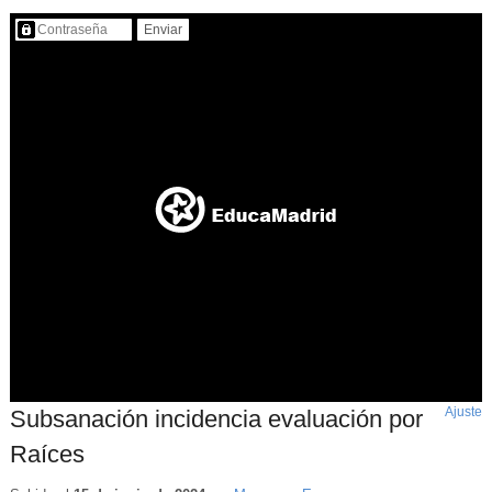
Contenido protegido…
Ajuste
d
Subsanación incidencia evaluación por
p
Raíces