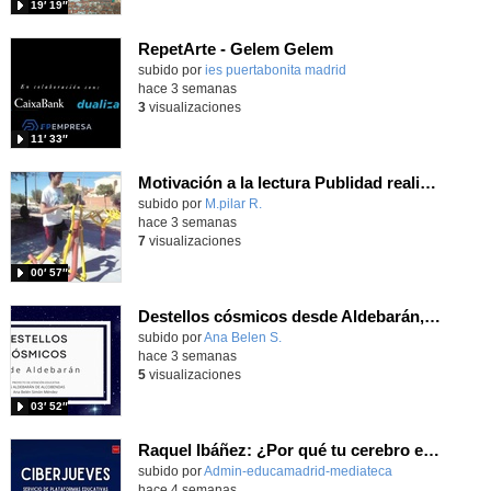
19′ 19″
RepetArte - Gelem Gelem
subido por
ies puertabonita madrid
-
hace 3 semanas
3
visualizaciones
11′ 33″
Motivación a la lectura Publidad realizada por alumnos
Contenido educativo.
subido por
M.pilar R.
-
hace 3 semanas
7
visualizaciones
00′ 57″
Destellos cósmicos desde Aldebarán, alcanzar las estrellas
Contenido educativo.
subido por
Ana Belen S.
-
hace 3 semanas
5
visualizaciones
03′ 52″
Raquel Ibáñez: ¿Por qué tu cerebro es el Zero-Day favorito de la IA
subido por
Admin-educamadrid-mediateca
-
hace 4 semanas