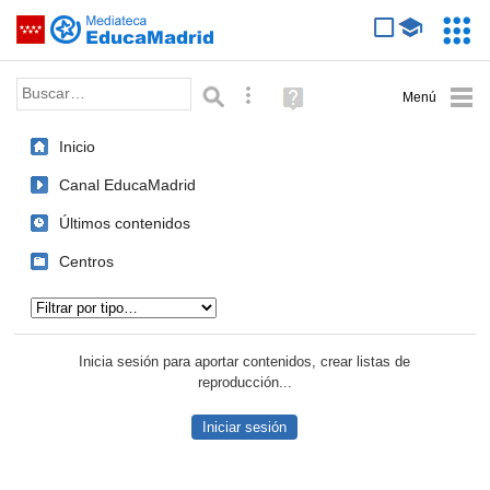
Mediateca de EducaMadrid
Saltar navegación
Servic
Educa
Palabra o frase:
Búsqueda avanzada
Ayuda
(en
ventana
Inicio
nueva)
Canal EducaMadrid
Últimos contenidos
Centros
Tipo de contenido:
Inicia sesión para aportar contenidos, crear listas de
reproducción...
Iniciar sesión