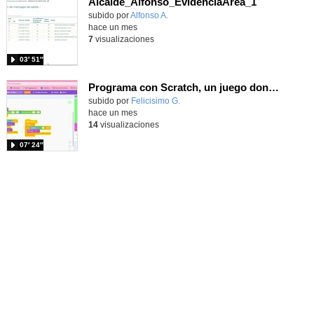
Alcalde_Alfonso_EvidenciaArea_1
Contenido educativo.
subido por
Alfonso A.
-
hace un mes
7
visualizaciones
03′ 51″
Programa con Scratch, un juego donde tu personaje se mueva por un campo de minas usando el sonido para evitarlas
Contenido educativo.
subido por
Felicisimo G.
-
hace un mes
14
visualizaciones
07′ 24″