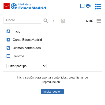
Mediateca de EducaMadrid
Saltar navegación
Servic
Educa
Palabra o frase:
Búsqueda avanzada
Ayuda
(en
ventana
Inicio
nueva)
Canal EducaMadrid
Últimos contenidos
Centros
Tipo de contenido:
Inicia sesión para aportar contenidos, crear listas de
reproducción...
Iniciar sesión