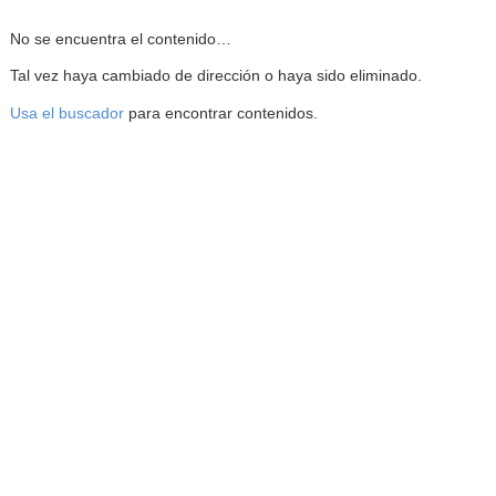
Reproductor de la Mediateca
No se encuentra el contenido…
Tal vez haya cambiado de dirección o haya sido eliminado.
Usa el buscador
para encontrar contenidos.