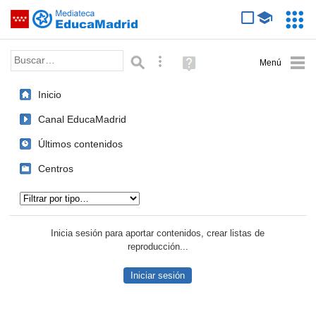
Mediateca de EducaMadrid
Saltar navegación
Servic
Educa
Palabra o frase:
Búsqueda avanzada
Ayuda
(en
ventana
Inicio
nueva)
Canal EducaMadrid
Últimos contenidos
Centros
Tipo de contenido:
Inicia sesión para aportar contenidos, crear listas de
reproducción...
Iniciar sesión