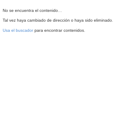
Reproductor de la Mediateca
No se encuentra el contenido…
Tal vez haya cambiado de dirección o haya sido eliminado.
Usa el buscador
para encontrar contenidos.