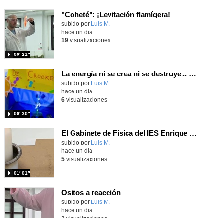
"Coheté": ¡Levitación flamígera!
Contenido educativo.
subido por
Luis M.
-
hace un dia
19
visualizaciones
00′ 21″
La energía ni se crea ni se destruye... ¡se experimenta! El Tierno en la Feria Madrid es Ciencia 2026
Contenido educativo.
subido por
Luis M.
-
hace un dia
6
visualizaciones
00′ 30″
El Gabinete de Física del IES Enrique Tierno Galván de Parla (Curso 25-26)
Contenido educativo.
subido por
Luis M.
-
hace un dia
5
visualizaciones
01′ 01″
Ositos a reacción
Contenido educativo.
subido por
Luis M.
-
hace un dia