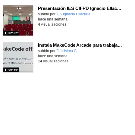
Presentación IES CIFPD Ignacio Ellacuría
Contenido educativo.
subido por
IES Ignacio Ellacuria
-
hace una semana
4
visualizaciones
02′ 52″
Instala MakeCode Arcade para trabajar offline en tu tablet, ordenador, Chromebook
Contenido educativo.
subido por
Felicisimo G.
-
hace una semana
14
visualizaciones
00′ 59″