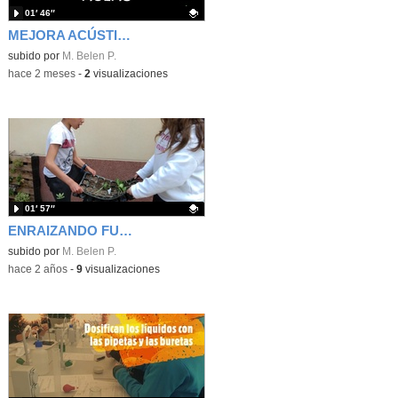
01′ 46″
MEJORA ACÚSTICA DE LAS AULAS
Contenido educativo.
subido por
M. Belen P.
-
hace 2 meses
-
2
visualizaciones
01′ 57″
ENRAIZANDO FUTURO. PROYECTO AGROECOLÓGICO CEIPSO SAN SEBASTIÁN
Contenido educativo.
subido por
M. Belen P.
-
hace 2 años
-
9
visualizaciones