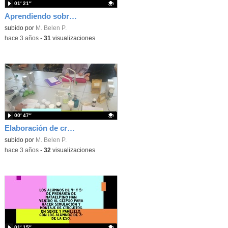
01′ 21″
Aprendiendo sobre ácidos y bases
Contenido educativo.
subido por
M. Belen P.
-
hace 3 años
-
31
visualizaciones
00′ 47″
Elaboración de crema atópica
Contenido educativo.
subido por
M. Belen P.
-
hace 3 años
-
32
visualizaciones
01′ 15″