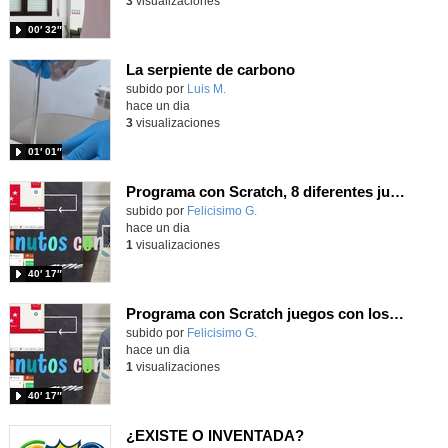
3
visualizaciones
00′ 32″
La serpiente de carbono
Contenido educativo.
subido por
Luis M.
-
hace un dia
3
visualizaciones
01′ 01″
Programa con Scratch, 8 diferentes juegos para vivir la emoción de los partidos de España en el mundial 2026
Contenido educativo.
subido por
Felicisimo G.
-
hace un dia
1
visualizaciones
40′ 17″
Programa con Scratch juegos con los partidos del mundial 2026 ganados por España
Contenido educativo.
subido por
Felicisimo G.
-
hace un dia
1
visualizaciones
40′ 17″
¿EXISTE O INVENTADA?