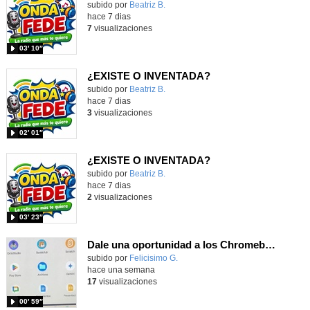
Contenido educativo.
subido por
Beatriz B.
-
hace 7 dias
7
visualizaciones
03′ 10″
¿EXISTE O INVENTADA?
Contenido educativo.
subido por
Beatriz B.
-
hace 7 dias
3
visualizaciones
02′ 01″
¿EXISTE O INVENTADA?
Contenido educativo.
subido por
Beatriz B.
-
hace 7 dias
2
visualizaciones
03′ 23″
Dale una oportunidad a los Chromebooks y utiliza un proyector para realizar talleres si no tienes pantallas táctiles
Contenido educativo.
subido por
Felicisimo G.
-
hace una semana
17
visualizaciones
00′ 59″