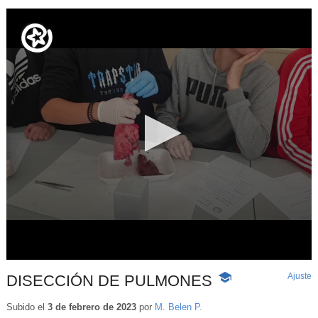
Ajuste
d
DISECCIÓN DE PULMONES
-
p
Contenido
educativo
Subido el
3 de febrero de 2023
por
M. Belen P.