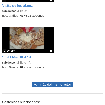
Visita de los alumnos de Mataelpino
Contenido educativo.
subido por
M. Belen P.
-
hace 3 años
-
45
visualizaciones
08′ 07″
SISTEMA DIGESTIVO
Contenido educativo.
subido por
M. Belen P.
-
hace 3 años
-
64
visualizaciones
Ver más del mismo autor
Contenidos relacionados: