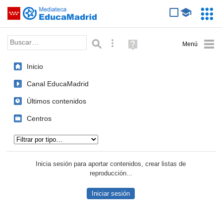
Mediateca de EducaMadrid
Saltar navegación
Servic
Educa
Palabra o frase:
Búsqueda avanzada
Ayuda
(en
ventana
Inicio
nueva)
Canal EducaMadrid
Últimos contenidos
Centros
Tipo de contenido:
Inicia sesión para aportar contenidos, crear listas de
reproducción...
Iniciar sesión