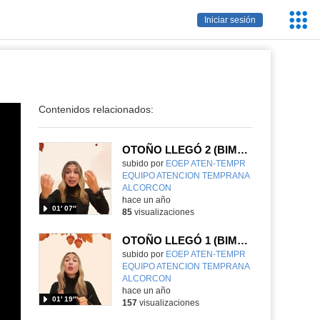
Servic
Iniciar sesión
Educa
Contenidos relacionados:
OTOÑO LLEGÓ 2 (BIMODAL)
subido por
EOEP ATEN-TEMPR
EQUIPO ATENCION TEMPRANA
ALCORCON
-
hace un año
01′ 07″
85
visualizaciones
OTOÑO LLEGÓ 1 (BIMODAL)
subido por
EOEP ATEN-TEMPR
EQUIPO ATENCION TEMPRANA
ALCORCON
-
hace un año
01′ 19″
157
visualizaciones