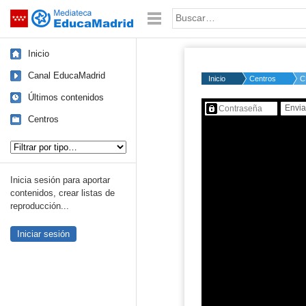
Mediateca de EducaMadrid
Saltar navegación
Palabra o frase:
Inicio
Canal EducaMadrid
Inicio
Centros
C
Últimos contenidos
Contenido protegido…
Centros
Tipo de contenido:
Inicia sesión para aportar
contenidos, crear listas de
reproducción...
Iniciar sesión