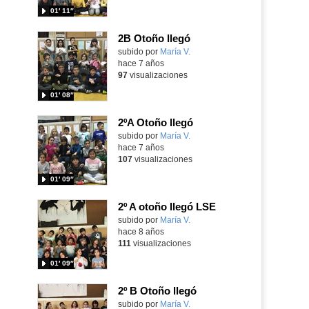
01′ 11″
2B Otoño llegó
subido por
María V.
-
hace 7 años
97
visualizaciones
01′ 08″
2ºA Otoño llegó
subido por
María V.
-
hace 7 años
107
visualizaciones
01′ 09″
2º A otoño llegó LSE
subido por
María V.
-
hace 8 años
111
visualizaciones
01′ 09″
2º B Otoño llegó
subido por
María V.
-