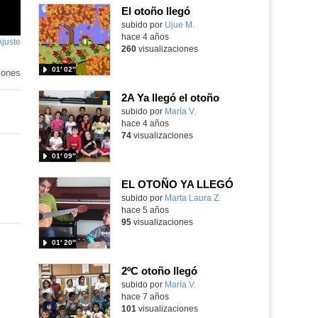
El otoño llegó
Contenido educativo.
subido por
Ujue M.
-
hace 4 años
Ajuste
de
260
visualizaciones
pantalla
01′ 02″
iones
2A Ya llegó el otoño
Contenido educativo.
subido por
María V.
-
hace 4 años
74
visualizaciones
01′ 09″
EL OTOÑO YA LLEGÓ
Contenido educativo.
subido por
Marta Laura Z.
-
hace 5 años
95
visualizaciones
01′ 20″
2ºC otoño llegó
subido por
María V.
-
hace 7 años
101
visualizaciones