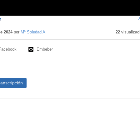
ntenido
ucativo
de 2024
por
Mª Soledad A.
22
visualizac
Facebook
Embeber
ranscripción