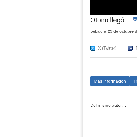
Otoño llegó...
-
Co
ed
Subido el
29 de octubre 
X (Twitter)
Más información
T
Del mismo autor…