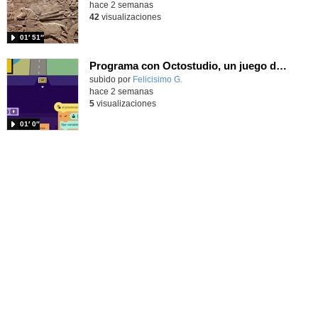
hace 2 semanas
42
visualizaciones
01′ 51″
Programa con Octostudio, un juego de Educación Víal cruzando un paso de cebra.
Contenido educativo.
subido por
Felicisimo G.
-
hace 2 semanas
5
visualizaciones
01′ 0″