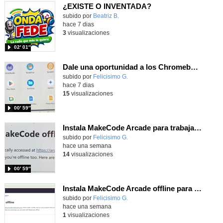
¿EXISTE O INVENTADA?
Contenido educativo.
subido por
Beatriz B.
-
hace 7 dias
3
visualizaciones
02′ 01″
Dale una oportunidad a los Chromebooks y utiliza un proyector para realizar talleres si no tienes pantallas táctiles
Contenido educativo.
subido por
Felicisimo G.
-
hace 7 dias
15
visualizaciones
00′ 59″
Instala MakeCode Arcade para trabajar offline en tu tablet, ordenador, Chromebook
Contenido educativo.
subido por
Felicisimo G.
-
hace una semana
14
visualizaciones
00′ 59″
Instala MakeCode Arcade offline para programar grandes juegos sin necesidad de Internet
Contenido educativo.
subido por
Felicisimo G.
-
hace una semana
1
visualizaciones