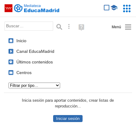
Mediateca de EducaMadrid
Saltar navegación
Servic
Educa
Palabra o frase:
Búsqueda avanzada
Ayuda
(en
ventana
Inicio
nueva)
Canal EducaMadrid
Últimos contenidos
Centros
Tipo de contenido:
Inicia sesión para aportar contenidos, crear listas de
reproducción...
Iniciar sesión