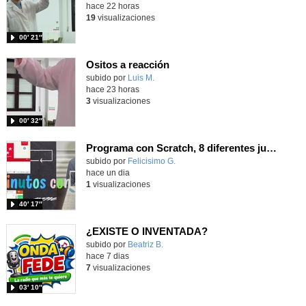
hace 22 horas
19
visualizaciones
00′ 21″
Ositos a reacción
Contenido educativo.
subido por
Luis M.
-
hace 23 horas
3
visualizaciones
00′ 32″
Programa con Scratch, 8 diferentes juegos para vivir la emoción de los partidos de España en el mundial 2026
Contenido educativo.
subido por
Felicisimo G.
-
hace un dia
1
visualizaciones
40′ 17″
¿EXISTE O INVENTADA?
Contenido educativo.
subido por
Beatriz B.
-
hace 7 dias
7
visualizaciones
03′ 10″