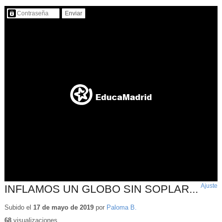
Contenido protegido…
Ajuste
d
INFLAMOS UN GLOBO SIN SOPLAR...
p
Subido el
17 de mayo de 2019
por
Paloma B.
68
visualizaciones