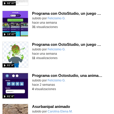
02′ 07″
Programa con OctoStudio, un juego de disparos contra Zombies con un cargador basado en el House of the dead
Contenido educativo.
subido por
Felicisimo G.
-
hace una semana
31
visualizaciones
13′ 07″
Programa con OctoStudio, un juego homenajeando al House of the dead con Zombies
Contenido educativo.
subido por
Felicisimo G.
-
hace una semana
11
visualizaciones
01′ 0″
Programa con Octostudio, una animación utilizando la cámara para una foto y audio y texto para comunicar.
Contenido educativo.
subido por
Felicisimo G.
-
hace 2 semanas
4
visualizaciones
01′ 0″
Asurbanipal animado
Contenido educativo.
subido por
Carolina Elena M.
-