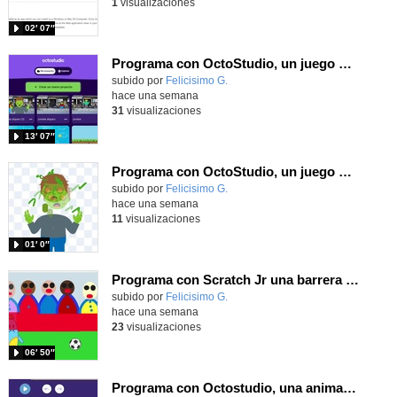
1
visualizaciones
02′ 07″
Programa con OctoStudio, un juego de disparos contra Zombies con un cargador basado en el House of the dead
Contenido educativo.
subido por
Felicisimo G.
-
hace una semana
31
visualizaciones
13′ 07″
Programa con OctoStudio, un juego homenajeando al House of the dead con Zombies
Contenido educativo.
subido por
Felicisimo G.
-
hace una semana
11
visualizaciones
01′ 0″
Programa con Scratch Jr una barrera que se desplaza para dar sensación de movimiento
Contenido educativo.
subido por
Felicisimo G.
-
hace una semana
23
visualizaciones
06′ 50″
Programa con Octostudio, una animación utilizando la cámara para una foto y audio y texto para comunicar.