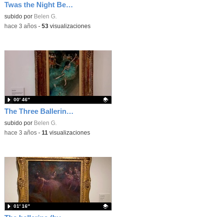
Twas the Night Before Christmas - A Very Ampli Xmas
Contenido educativo.
subido por
Belen G.
-
hace 3 años
-
53
visualizaciones
00′ 46″
The Three Ballerinas (by TeoPi)
Contenido educativo.
subido por
Belen G.
-
hace 3 años
-
11
visualizaciones
01′ 16″