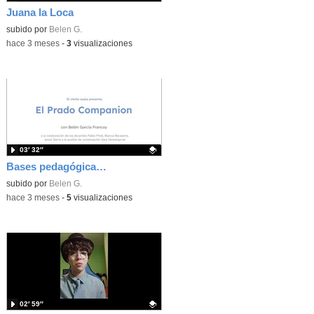
Juana la Loca
Contenido educativo.
subido por
Belen G.
-
hace 3 meses
-
3
visualizaciones
03′ 32″
Bases pedagógicas del proyecto: el punto de vista de los profesores.
Contenido educativo.
subido por
Belen G.
-
hace 3 meses
-
5
visualizaciones
02′ 59″