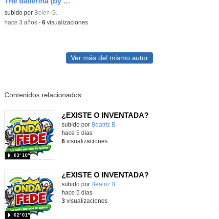
The ballerina (by Noa)
Contenido educativo.
subido por
Belen G.
-
hace 3 años
-
6
visualizaciones
Ver más del mismo autor
Contenidos relacionados:
¿EXISTE O INVENTADA?
Contenido educativo.
subido por
Beatriz B.
-
hace 5 dias
6
visualizaciones
03′ 10″
¿EXISTE O INVENTADA?
Contenido educativo.
subido por
Beatriz B.
-
hace 5 dias
3
visualizaciones
02′ 01″