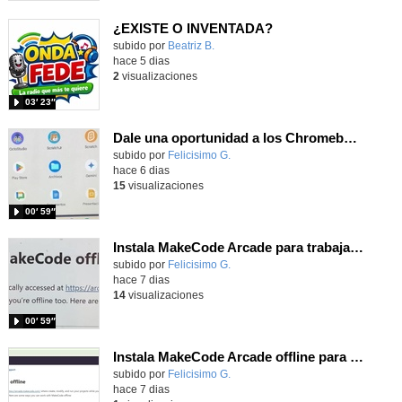
¿EXISTE O INVENTADA?
Contenido educativo.
subido por
Beatriz B.
-
hace 5 dias
2
visualizaciones
03′ 23″
Dale una oportunidad a los Chromebooks y utiliza un proyector para realizar talleres si no tienes pantallas táctiles
Contenido educativo.
subido por
Felicisimo G.
-
hace 6 dias
15
visualizaciones
00′ 59″
Instala MakeCode Arcade para trabajar offline en tu tablet, ordenador, Chromebook
Contenido educativo.
subido por
Felicisimo G.
-
hace 7 dias
14
visualizaciones
00′ 59″
Instala MakeCode Arcade offline para programar grandes juegos sin necesidad de Internet
Contenido educativo.
subido por
Felicisimo G.
-
hace 7 dias