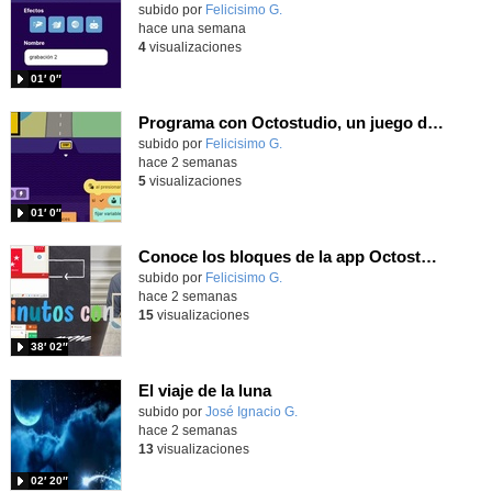
Contenido educativo.
subido por
Felicisimo G.
-
hace una semana
4
visualizaciones
01′ 0″
Programa con Octostudio, un juego de Educación Víal cruzando un paso de cebra.
Contenido educativo.
subido por
Felicisimo G.
-
hace 2 semanas
5
visualizaciones
01′ 0″
Conoce los bloques de la app Octostudio, gratuito, offline y para tu tablet y móvil - Contenido educativo
Contenido educativo.
subido por
Felicisimo G.
-
hace 2 semanas
15
visualizaciones
38′ 02″
El viaje de la luna
Contenido educativo.
subido por
José Ignacio G.
-
hace 2 semanas
13
visualizaciones
02′ 20″