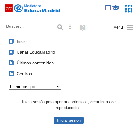
Mediateca de EducaMadrid
Saltar navegación
Servic
Educa
Palabra o frase:
Búsqueda avanzada
Ayuda
(en
ventana
Inicio
nueva)
Canal EducaMadrid
Últimos contenidos
Centros
Tipo de contenido:
Inicia sesión para aportar contenidos, crear listas de
reproducción...
Iniciar sesión