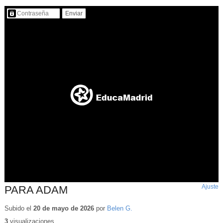
Contenido protegido…
Ajuste
d
PARA ADAM
p
Subido el
20 de mayo de 2026
por
Belen G.
3
visualizaciones