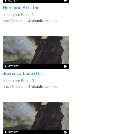
01′ 17″
Here you Art - the pitch
Contenido educativo.
subido por
Belen G.
-
hace 3 meses
-
4
visualizaciones
02′ 32″
Juana La Loca (Here you ART)
Contenido educativo.
subido por
Belen G.
-
hace 3 meses
-
2
visualizaciones
02′ 32″