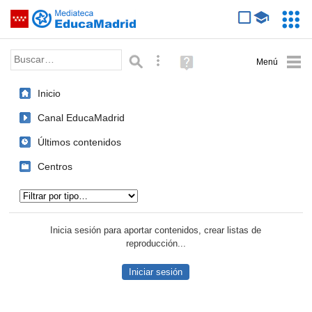
Mediateca de EducaMadrid
Saltar navegación
Servic
Educa
Palabra o frase:
Búsqueda avanzada
Ayuda
(en
ventana
Inicio
nueva)
Canal EducaMadrid
Últimos contenidos
Centros
Tipo de contenido:
Inicia sesión para aportar contenidos, crear listas de
reproducción...
Iniciar sesión