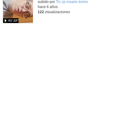
Contenido educativo.
subido por
Tic cp rosario torres
-
hace 6 años
122
visualizaciones
01′ 22″