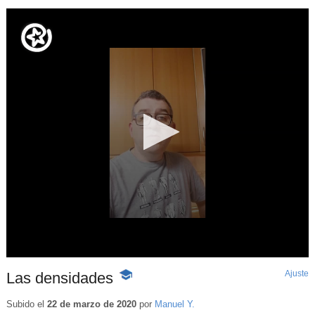
Ajuste
d
Las densidades
-
p
Contenido
educativo
Subido el
22 de marzo de 2020
por
Manuel Y.